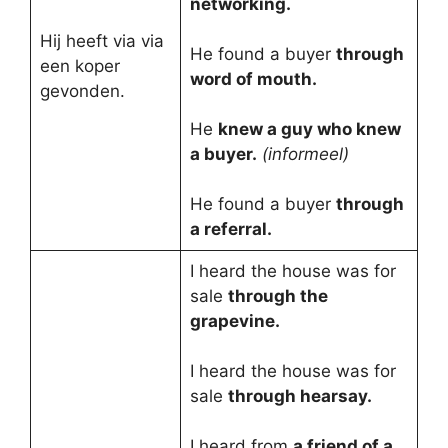
networking.
Hij heeft via via
He found a buyer
through
een koper
word of mouth.
gevonden.
He
knew a guy who knew
a buyer.
(informeel)
He found a buyer
through
a referral.
I heard the house was for
sale
through the
grapevine.
I heard the house was for
sale
through hearsay.
I heard from
a friend of a