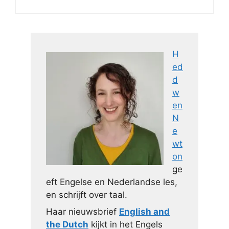
H
ed
d
w
en
N
e
wt
on
ge
eft Engelse en Nederlandse les,
en schrijft over taal.
Haar nieuwsbrief
English and
the Dutch
kijkt in het Engels