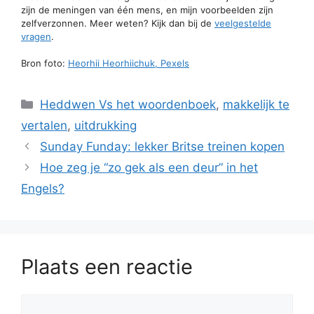
zijn de meningen van één mens, en mijn voorbeelden zijn
zelfverzonnen. Meer weten? Kijk dan bij de
veelgestelde
vragen
.
Bron foto:
Heorhii Heorhiichuk, Pexels
Categorieën
Heddwen Vs het woordenboek
,
makkelijk te
vertalen
,
uitdrukking
Sunday Funday: lekker Britse treinen kopen
Hoe zeg je “zo gek als een deur” in het
Engels?
Plaats een reactie
Reactie