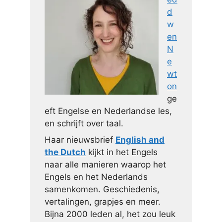
d
w
en
N
e
wt
on
ge
eft Engelse en Nederlandse les,
en schrijft over taal.
Haar nieuwsbrief
English and
the Dutch
kijkt in het Engels
naar alle manieren waarop het
Engels en het Nederlands
samenkomen. Geschiedenis,
vertalingen, grapjes en meer.
Bijna 2000 leden al, het zou leuk