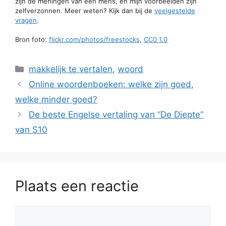
zijn de meningen van één mens, en mijn voorbeelden zijn
zelfverzonnen. Meer weten? Kijk dan bij de
veelgestelde
vragen
.
Bron foto:
flickr.com/photos/freestocks
,
CC0 1.0
Categorieën
makkelijk te vertalen
,
woord
Online woordenboeken: welke zijn goed,
welke minder goed?
De beste Engelse vertaling van “De Diepte”
van S10
Plaats een reactie
Reactie