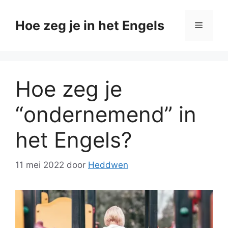
Ga
naar
Hoe zeg je in het Engels
Menu
de
inhoud
Hoe zeg je
“ondernemend” in
het Engels?
11 mei 2022
door
Heddwen