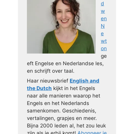
d
w
en
N
e
wt
on
ge
eft Engelse en Nederlandse les,
en schrijft over taal.
Haar nieuwsbrief
English and
the Dutch
kijkt in het Engels
naar alle manieren waarop het
Engels en het Nederlands
samenkomen. Geschiedenis,
vertalingen, grapjes en meer.
Bijna 2000 leden al, het zou leuk
zijn als je erbij komt!
Abonneer je