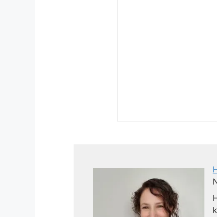
N
H
k