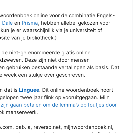
 woordenboek online voor de combinatie Engels-
 Dale
en
Prisma
, hebben allebei gekozen voor
un je er waarschijnlijk via je universiteit of
site van je bibliotheek.)
 de niet-gerenommeerde gratis online
ndzweven. Deze zijn niet door mensen
n gebruiken bestaande vertalingen als basis. Dat
ge week een stukje over geschreven.
en dat is
Linguee
. Dit online woordenboek hoort
afgelopen twee jaar flink op vooruitgegaan. Mijn
zijn gaan betalen om de lemma’s op foutjes door
 ook mensenwerk.
.com, bab.la, reverso.net, mijnwoordenboek.nl,