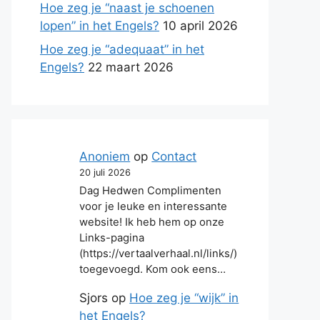
Hoe zeg je “naast je schoenen
lopen” in het Engels?
10 april 2026
Hoe zeg je “adequaat” in het
Engels?
22 maart 2026
Anoniem
op
Contact
20 juli 2026
Dag Hedwen Complimenten
voor je leuke en interessante
website! Ik heb hem op onze
Links-pagina
(https://vertaalverhaal.nl/links/)
toegevoegd. Kom ook eens…
Sjors
op
Hoe zeg je “wijk” in
het Engels?