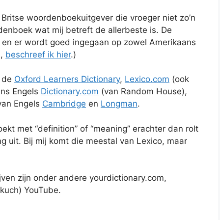
 Britse woordenboekuitgever die vroeger niet zo’n
nboek wat mij betreft de allerbeste is. De
el, en er wordt goed ingegaan op zowel Amerikaans
s,
beschreef ik hier
.)
s de
Oxford Learners Dictionary
,
Lexico.com
(ook
ans Engels
Dictionary.com
(van Random House),
 van Engels
Cambridge
en
Longman
.
oekt met “definition” of “meaning” erachter dan rolt
 uit. Bij mij komt die meestal van Lexico, maar
ven zijn onder andere yourdictionary.com,
 (kuch) YouTube.