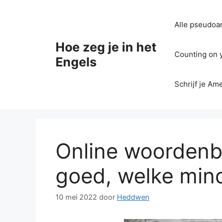
Ga
naar
Alle pseudoan
de
inhoud
Hoe zeg je in het
Counting on yo
Engels
Schrijf je Am
Online woordenb
goed, welke min
10 mei 2022
door
Heddwen