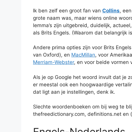
Ik ben zelf een groot fan van
Collins
, een
grote naam was, maar wiens online woorde
lemma’s zijn uitgebreid, duidelijk, actue
als Brits Engels. (Waarom dat belangrijk i
Andere prima opties zijn voor Brits Engel
van Oxford), en
MacMillan
, voor Amerika
Merriam-Webster
, en voor beide vormen
Als je op Google het woord invult dat je z
er meestal ook een hoogwaardige vertaling
dat ligt aan je instellingen, denk ik.
Slechte woordenboeken om bij weg te blij
thefreedictionary.com, definitions.net en
Engels-Nederlands