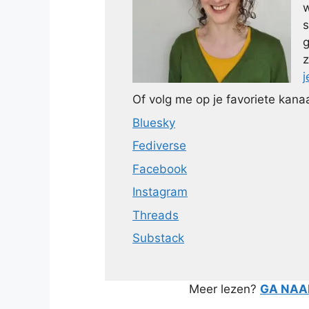
w
s
g
z
j
Of volg me op je favoriete kanaa
Bluesky
Fediverse
Facebook
Instagram
Threads
Substack
Meer lezen?
GA NAAR