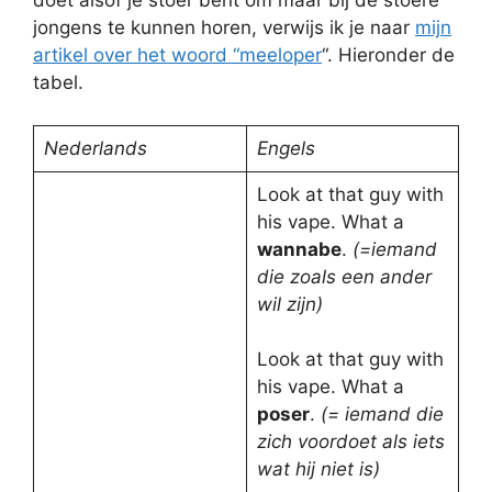
doet alsof je stoer bent om maar bij de stoere
jongens te kunnen horen, verwijs ik je naar
mijn
artikel over het woord “meeloper
“. Hieronder de
tabel.
Nederlands
Engels
Look at that guy with
his vape. What a
wannabe
.
(=iemand
die zoals een ander
wil zijn)
Look at that guy with
his vape. What a
poser
.
(= iemand die
zich voordoet als iets
wat hij niet is)