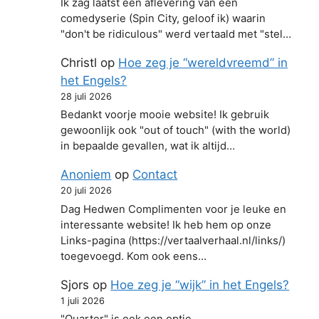
Ik zag laatst een aflevering van een
comedyserie (Spin City, geloof ik) waarin
"don't be ridiculous" werd vertaald met "stel…
Christl
op
Hoe zeg je “wereldvreemd” in
het Engels?
28 juli 2026
Bedankt voorje mooie website! Ik gebruik
gewoonlijk ook "out of touch" (with the world)
in bepaalde gevallen, wat ik altijd…
Anoniem
op
Contact
20 juli 2026
Dag Hedwen Complimenten voor je leuke en
interessante website! Ik heb hem op onze
Links-pagina (https://vertaalverhaal.nl/links/)
toegevoegd. Kom ook eens…
Sjors
op
Hoe zeg je “wijk” in het Engels?
1 juli 2026
"Quarter" is ook een optie.