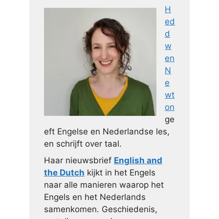
H
ed
d
w
en
N
e
wt
on
ge
eft Engelse en Nederlandse les,
en schrijft over taal.
Haar nieuwsbrief
English and
the Dutch
kijkt in het Engels
naar alle manieren waarop het
Engels en het Nederlands
samenkomen. Geschiedenis,