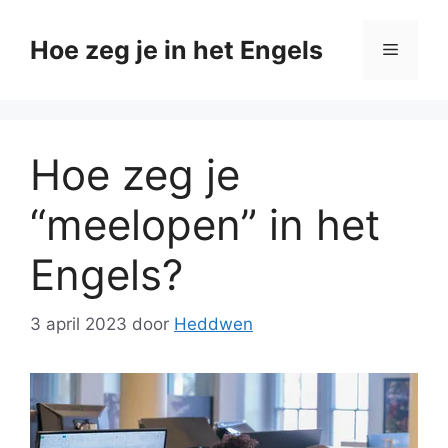
Ga
naar
Hoe zeg je in het Engels
Menu
de
inhoud
Hoe zeg je
“meelopen” in het
Engels?
3 april 2023
door
Heddwen