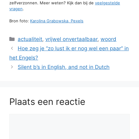
zelfverzonnen. Meer weten? Kijk dan bij de
veelgestelde
vragen
.
Bron foto:
Karolina Grabowska, Pexels
Categorieën
actualiteit
,
vrijwel onvertaalbaar
,
woord
Hoe zeg je “zo lust ik er nog wel een paar” in
het Engels?
Silent b’s in English, and not in Dutch
Plaats een reactie
Reactie