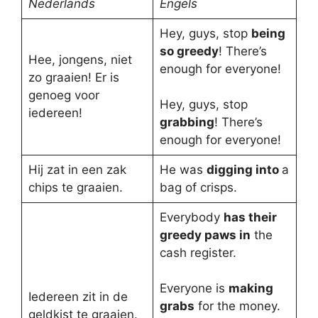
Nederlands
Engels
Hey, guys, stop
being
so greedy
! There’s
Hee, jongens, niet
enough for everyone!
zo graaien! Er is
genoeg voor
Hey, guys, stop
iedereen!
grabbing
! There’s
enough for everyone!
Hij zat in een zak
He was
digging into
a
chips te graaien.
bag of crisps.
Everybody
has their
greedy paws in
the
cash register.
Everyone is
making
Iedereen zit in de
grabs
for the money.
geldkist te graaien.