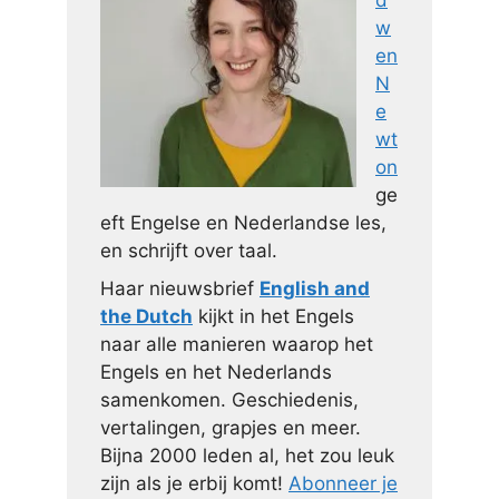
d
w
en
N
e
wt
on
ge
eft Engelse en Nederlandse les,
en schrijft over taal.
Haar nieuwsbrief
English and
the Dutch
kijkt in het Engels
naar alle manieren waarop het
Engels en het Nederlands
samenkomen. Geschiedenis,
vertalingen, grapjes en meer.
Bijna 2000 leden al, het zou leuk
zijn als je erbij komt!
Abonneer je