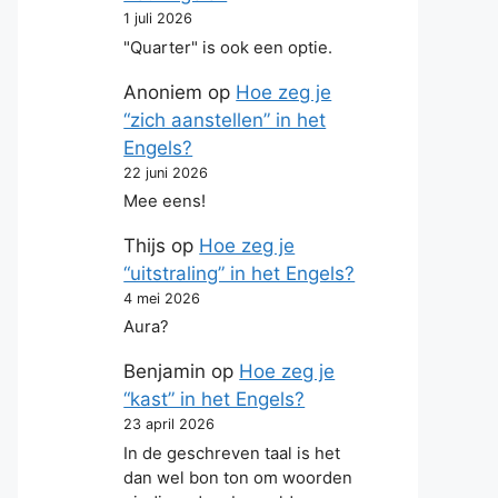
1 juli 2026
"Quarter" is ook een optie.
Anoniem
op
Hoe zeg je
“zich aanstellen” in het
Engels?
22 juni 2026
Mee eens!
Thijs
op
Hoe zeg je
“uitstraling” in het Engels?
4 mei 2026
Aura?
Benjamin
op
Hoe zeg je
“kast” in het Engels?
23 april 2026
In de geschreven taal is het
dan wel bon ton om woorden