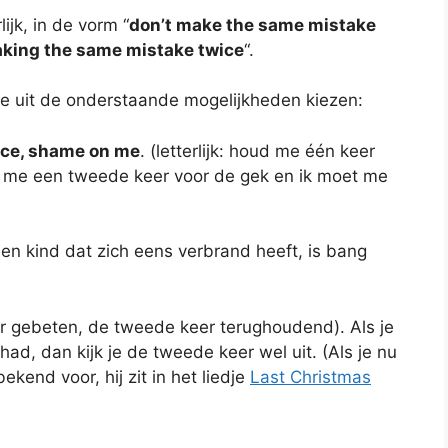
ijk, in de vorm “
don’t make the same mistake
king the same mistake twice
“.
 je uit de onderstaande mogelijkheden kiezen:
ice, shame on me
. (letterlijk: houd me één keer
d me een tweede keer voor de gek en ik moet me
k: een kind dat zich eens verbrand heeft, is bang
eer gebeten, de tweede keer terughoudend). Als je
ad, dan kijk je de tweede keer wel uit. (Als je nu
kend voor, hij zit in het liedje
Last Christmas