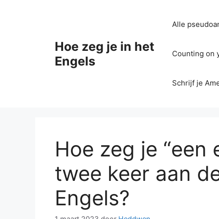
Ga
naar
Alle pseudoan
de
inhoud
Hoe zeg je in het
Counting on yo
Engels
Schrijf je Am
Hoe zeg je “een 
twee keer aan de
Engels?
1 maart 2023
door
Heddwen