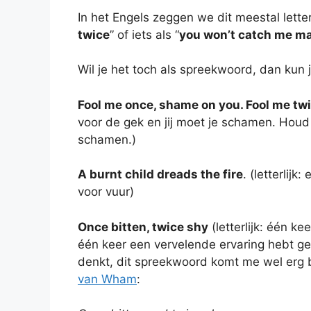
In het Engels zeggen we dit meestal letterl
twice
” of iets als “
you won’t catch me ma
Wil je het toch als spreekwoord, dan kun
Fool me once, shame on you. Fool me tw
voor de gek en jij moet je schamen. Hou
schamen.)
A burnt child dreads the fire
. (letterlij
voor vuur)
Once bitten, twice shy
(letterlijk: één k
één keer een vervelende ervaring hebt geh
denkt, dit spreekwoord komt me wel erg be
van Wham
: