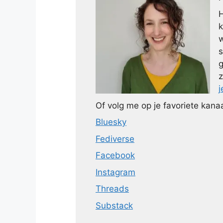
H
k
w
s
g
z
j
Of volg me op je favoriete kanaa
Bluesky
Fediverse
Facebook
Instagram
Threads
Substack