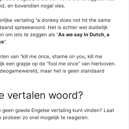
nd, en bovendien nogal vies.
lijke vertaling “a donkey does not hit the same
staand spreekwoord. Het is echter wel duidelijk
en om iets te zeggen als “
As we say in Dutch, a
ce
“.
ten van “kill me once, shame on you, kill me
ijk een grapje op de “fool me once” van hierboven.
 videogamewereld, maar het is geen standaard
te vertalen woord?
je geen goede Engelse vertaling kunt vinden? Laat
ik probeer zo snel mogelijk te reageren.