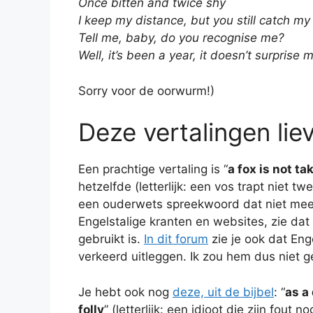
Once bitten and twice shy
I keep my distance, but you still catch my
Tell me, baby, do you recognise me?
Well, it’s been a year, it doesn’t surprise 
Sorry voor de oorwurm!)
Deze vertalingen liev
Een prachtige vertaling is “
a fox is not t
hetzelfde (letterlijk: een vos trapt niet tw
een ouderwets spreekwoord dat niet meer
Engelstalige kranten en websites, zie dat 
gebruikt is.
In dit forum
zie je ook dat Eng
verkeerd uitleggen. Ik zou hem dus niet geb
Je hebt ook nog
deze, uit de bijbel
: “
as a
folly
” (letterlijk: een idioot die zijn fou