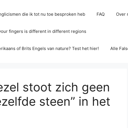
glicismen die ik tot nu toe besproken heb
FAQ
Over 
ur fingers is different in different regions
erikaans of Brits Engels van nature? Test het hier!
Alle Fal
ezel stoot zich geen
zelfde steen” in het