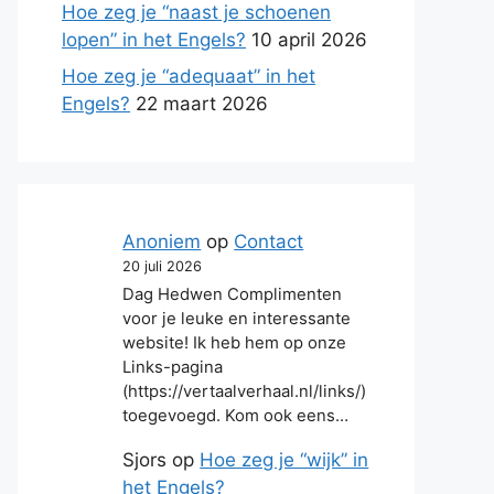
Hoe zeg je “naast je schoenen
lopen” in het Engels?
10 april 2026
Hoe zeg je “adequaat” in het
Engels?
22 maart 2026
Anoniem
op
Contact
20 juli 2026
Dag Hedwen Complimenten
voor je leuke en interessante
website! Ik heb hem op onze
Links-pagina
(https://vertaalverhaal.nl/links/)
toegevoegd. Kom ook eens…
Sjors
op
Hoe zeg je “wijk” in
het Engels?