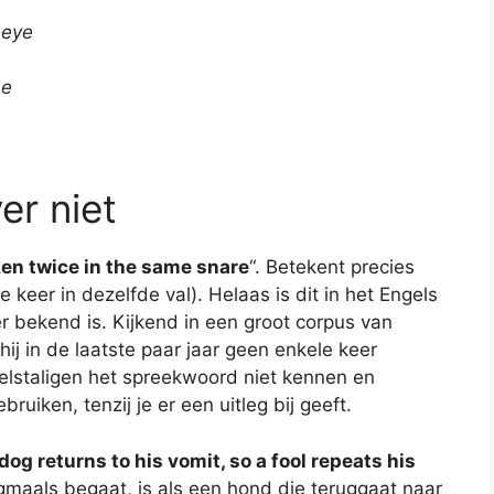
 eye
me
er niet
aken twice in the same snare
“. Betekent precies
ee keer in dezelfde val). Helaas is dit in het Engels
 bekend is. Kijkend in een groot corpus van
hij in de laatste paar jaar geen enkele keer
elstaligen het spreekwoord niet kennen en
ruiken, tenzij je er een uitleg bij geeft.
 dog returns to his vomit, so a fool repeats his
t nogmaals begaat, is als een hond die teruggaat naar