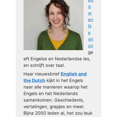
d
w
en
N
e
wt
on
ge
eft Engelse en Nederlandse les,
en schrijft over taal.
Haar nieuwsbrief
English and
the Dutch
kijkt in het Engels
naar alle manieren waarop het
Engels en het Nederlands
samenkomen. Geschiedenis,
vertalingen, grapjes en meer.
Bijna 2000 leden al, het zou leuk