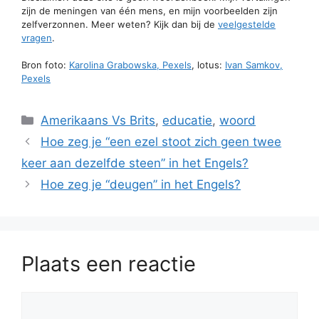
zijn de meningen van één mens, en mijn voorbeelden zijn
zelfverzonnen. Meer weten? Kijk dan bij de
veelgestelde
vragen
.
Bron foto:
Karolina Grabowska, Pexels
, lotus:
Ivan Samkov,
Pexels
Categorieën
Amerikaans Vs Brits
,
educatie
,
woord
Hoe zeg je “een ezel stoot zich geen twee
keer aan dezelfde steen” in het Engels?
Hoe zeg je “deugen” in het Engels?
Plaats een reactie
Reactie