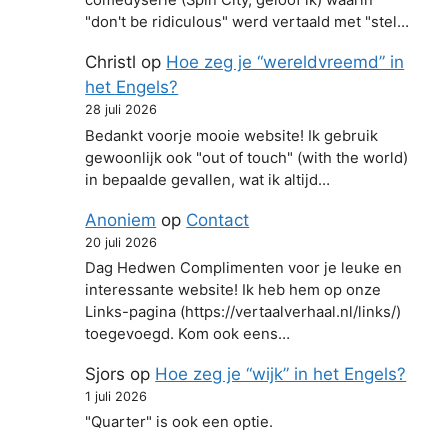
comedyserie (Spin City, geloof ik) waarin
"don't be ridiculous" werd vertaald met "stel…
Christl
op
Hoe zeg je “wereldvreemd” in
het Engels?
28 juli 2026
Bedankt voorje mooie website! Ik gebruik
gewoonlijk ook "out of touch" (with the world)
in bepaalde gevallen, wat ik altijd…
Anoniem
op
Contact
20 juli 2026
Dag Hedwen Complimenten voor je leuke en
interessante website! Ik heb hem op onze
Links-pagina (https://vertaalverhaal.nl/links/)
toegevoegd. Kom ook eens…
Sjors
op
Hoe zeg je “wijk” in het Engels?
1 juli 2026
"Quarter" is ook een optie.