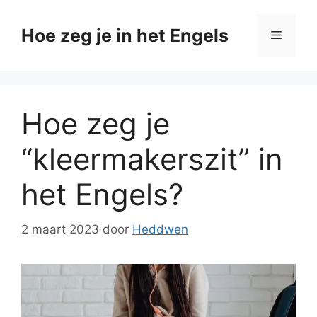
Ga
naar
Hoe zeg je in het Engels
Menu
de
inhoud
Hoe zeg je
“kleermakerszit” in
het Engels?
2 maart 2023
door
Heddwen