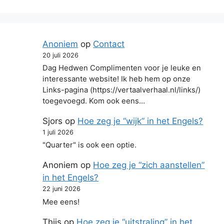
Anoniem
op
Contact
20 juli 2026
Dag Hedwen Complimenten voor je leuke en
interessante website! Ik heb hem op onze
Links-pagina (https://vertaalverhaal.nl/links/)
toegevoegd. Kom ook eens…
Sjors
op
Hoe zeg je “wijk” in het Engels?
1 juli 2026
"Quarter" is ook een optie.
Anoniem
op
Hoe zeg je “zich aanstellen”
in het Engels?
22 juni 2026
Mee eens!
Thijs
op
Hoe zeg je “uitstraling” in het