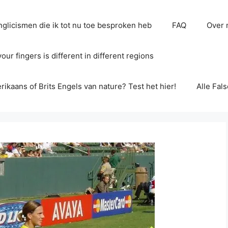
glicismen die ik tot nu toe besproken heb
FAQ
Over 
ur fingers is different in different regions
erikaans of Brits Engels van nature? Test het hier!
Alle Fal