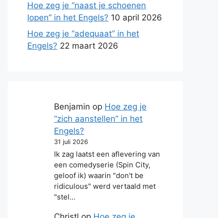
Hoe zeg je “naast je schoenen
lopen” in het Engels?
10 april 2026
Hoe zeg je “adequaat” in het
Engels?
22 maart 2026
Benjamin
op
Hoe zeg je
“zich aanstellen” in het
Engels?
31 juli 2026
Ik zag laatst een aflevering van
een comedyserie (Spin City,
geloof ik) waarin "don't be
ridiculous" werd vertaald met
"stel…
Christl
op
Hoe zeg je