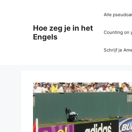
Ga
naar
Alle pseudoan
de
inhoud
Hoe zeg je in het
Counting on yo
Engels
Schrijf je Am