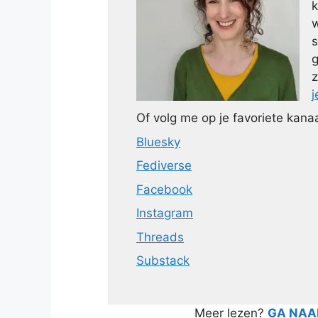
k
w
s
g
z
j
Of volg me op je favoriete kanaa
Bluesky
Fediverse
Facebook
Instagram
Threads
Substack
Meer lezen?
GA NAAR