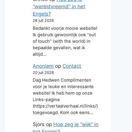
“wereldvreemd” in het
Engels?
28 juli 2026
Bedankt voorje mooie website!
Ik gebruik gewoonlijk ook "out
of touch" (with the world) in
bepaalde gevallen, wat ik
altijd…
Anoniem
op
Contact
20 juli 2026
Dag Hedwen Complimenten
voor je leuke en interessante
website! Ik heb hem op onze
Links-pagina
(https://vertaalverhaal.nl/links/)
toegevoegd. Kom ook eens…
Sjors
op
Hoe zeg je “wijk” in
het Engels?