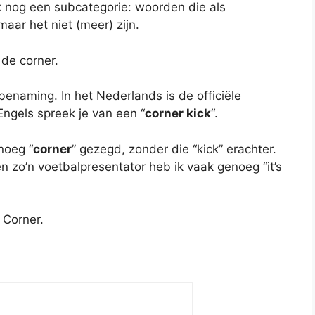
k nog een subcategorie: woorden die als
ar het niet (meer) zijn.
 de corner.
 benaming. In het Nederlands is de officiële
Engels spreek je van een “
corner kick
“.
noeg “
corner
” gezegd, zonder die “kick” erachter.
en zo’n voetbalpresentator heb ik vaak genoeg “it’s
 Corner.