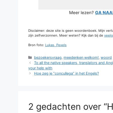
Meer lezen?
GA NAAR
Disclaimer: deze site is geen woordenboek. Mijn ver
zijn zelfverzonnen. Meer weten? Kijk dan bij de
veelg
Bron foto:
Lukas, Pexels
Categorieën
bezoekersvraag
,
meedenken welkom!
,
woord
To all the native speakers, translators and Ang
your help with
Hoe zeg je “concullega” in het Engels?
2 gedachten over “H