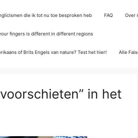
glicismen die ik tot nu toe besproken heb
FAQ
Over 
ur fingers is different in different regions
erikaans of Brits Engels van nature? Test het hier!
Alle Fal
voorschieten” in het