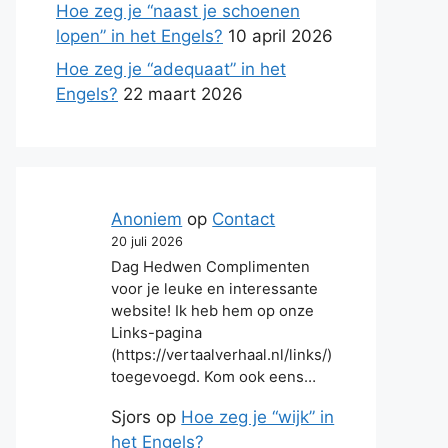
Hoe zeg je “naast je schoenen
lopen” in het Engels?
10 april 2026
Hoe zeg je “adequaat” in het
Engels?
22 maart 2026
Anoniem
op
Contact
20 juli 2026
Dag Hedwen Complimenten
voor je leuke en interessante
website! Ik heb hem op onze
Links-pagina
(https://vertaalverhaal.nl/links/)
toegevoegd. Kom ook eens…
Sjors
op
Hoe zeg je “wijk” in
het Engels?