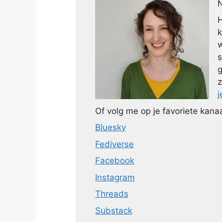
N
H
k
w
s
g
z
j
Of volg me op je favoriete kanaa
Bluesky
Fediverse
Facebook
Instagram
Threads
Substack