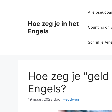
Ga
naar
Alle pseudoan
de
inhoud
Hoe zeg je in het
Counting on yo
Engels
Schrijf je Am
Hoe zeg je “geld 
Engels?
19 maart 2023
door
Heddwen