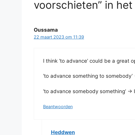
voorschieten” in het
Oussama
22 maart 2023 om 11:39
I think ’to advance’ could be a great o
’to advance something to somebody’ 
’to advance somebody something’ → I
Beantwoorden
Heddwen