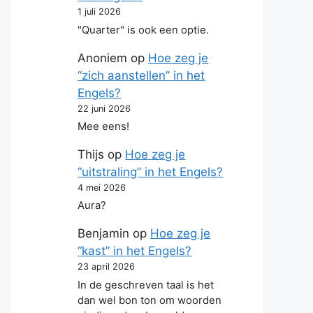
1 juli 2026
"Quarter" is ook een optie.
Anoniem
op
Hoe zeg je
“zich aanstellen” in het
Engels?
22 juni 2026
Mee eens!
Thijs
op
Hoe zeg je
“uitstraling” in het Engels?
4 mei 2026
Aura?
Benjamin
op
Hoe zeg je
“kast” in het Engels?
23 april 2026
In de geschreven taal is het
dan wel bon ton om woorden