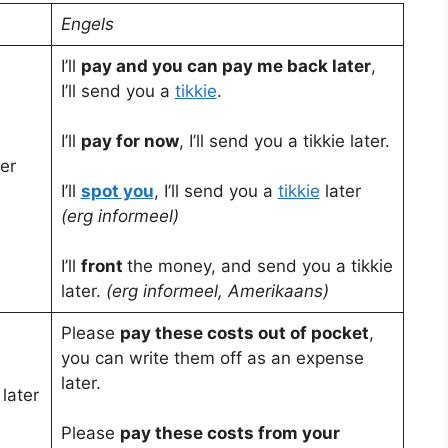
Engels
I’ll
pay and you can pay me back later
,
I’ll send you a
tikkie
.
I’ll
pay for now
, I’ll send you a tikkie later.
ter
I’ll
spot you
, I’ll send you a
tikkie
later
(erg informeel)
I’ll
front
the money, and send you a tikkie
later.
(erg informeel, Amerikaans)
Please
pay these costs out of pocket
,
you can write them off as an expense
later.
later
Please
pay these costs from your