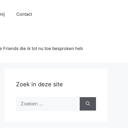
mij
Contact
se Friends die ik tot nu toe besproken heb
Zoek in deze site
Zoek
naar: