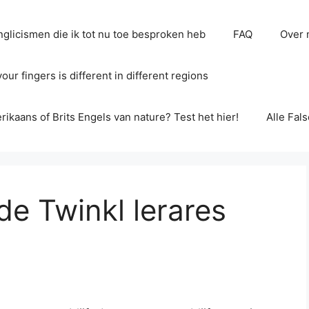
glicismen die ik tot nu toe besproken heb
FAQ
Over 
ur fingers is different in different regions
erikaans of Brits Engels van nature? Test het hier!
Alle Fal
e Twinkl lerares