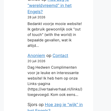
“wereldvreemd” in het
Engels?
28 juli 2026
Bedankt voorje mooie website!
Ik gebruik gewoonlijk ook "out
of touch" (with the world) in
bepaalde gevallen, wat ik
altijd…
Anoniem
op
Contact
20 juli 2026
Dag Hedwen Complimenten
voor je leuke en interessante
website! Ik heb hem op onze
Links-pagina
(https://vertaalverhaal.nl/links/)
toegevoegd. Kom ook eens…
Sjors
op
Hoe zeg je “wijk” in
het Engels?