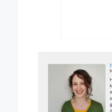
N
H
k
w
s
g
z