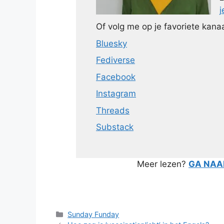
j
Of volg me op je favoriete kanaa
Bluesky
Fediverse
Facebook
Instagram
Threads
Substack
Meer lezen?
GA NAAR
Categorieën
Sunday Funday