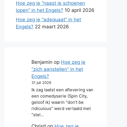
Hoe zeg je “naast je schoenen
lopen” in het Engels?
10 april 2026
Hoe zeg je “adequaat” in het
Engels?
22 maart 2026
Benjamin
op
Hoe zeg je
“zich aanstellen” in het
Engels?
31 juli 2026
Ik zag laatst een aflevering van
een comedyserie (Spin City,
geloof ik) waarin "don't be
ridiculous" werd vertaald met
"stel…
Christl
op
Hoe zeg je