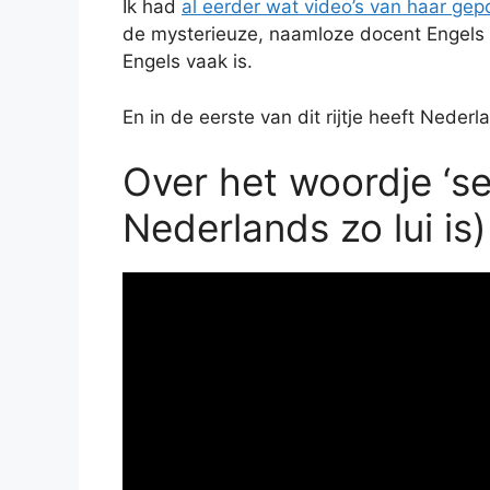
Ik had
al eerder wat video’s van haar gep
de mysterieuze, naamloze docent Engels d
Engels vaak is.
En in de eerste van dit rijtje heeft Neder
Over het woordje ‘s
Nederlands zo lui is)