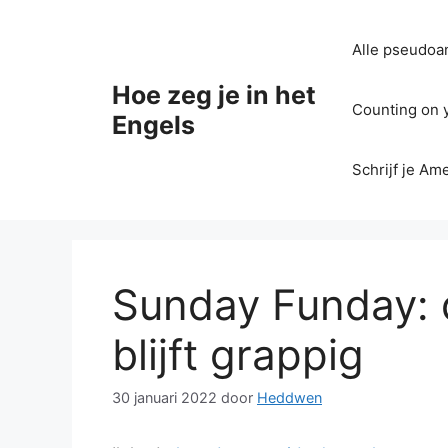
Ga
naar
Alle pseudoan
de
inhoud
Hoe zeg je in het
Counting on yo
Engels
Schrijf je Am
Sunday Funday: d
blijft grappig
30 januari 2022
door
Heddwen