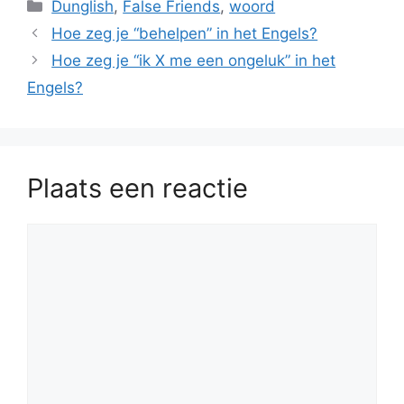
Categorieën
Dunglish
,
False Friends
,
woord
Hoe zeg je “behelpen” in het Engels?
Hoe zeg je “ik X me een ongeluk” in het
Engels?
Plaats een reactie
Reactie