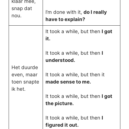
klaar mee,
snap dat
I’m done with it,
do I really
nou.
have to explain?
It took a while, but then
I got
it.
It took a while, but then
I
understood.
Het duurde
even, maar
It took a while, but then it
toen snapte
made sense to me.
ik het.
It took a while, but then
I got
the picture.
It took a while, but then
I
figured it out.