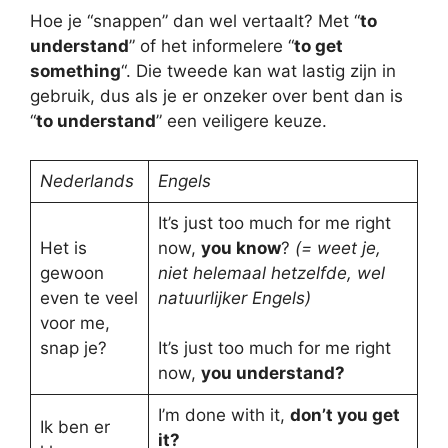
Hoe je “snappen” dan wel vertaalt? Met “
to
understand
” of het informelere “
to get
something
“. Die tweede kan wat lastig zijn in
gebruik, dus als je er onzeker over bent dan is
“
to understand
” een veiligere keuze.
Nederlands
Engels
It’s just too much for me right
Het is
now,
you know
?
(= weet je,
gewoon
niet helemaal hetzelfde, wel
even te veel
natuurlijker Engels)
voor me,
snap je?
It’s just too much for me right
now,
you understand?
I’m done with it,
don’t you get
Ik ben er
it?