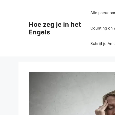
Ga
naar
Alle pseudoan
de
inhoud
Hoe zeg je in het
Counting on yo
Engels
Schrijf je Am