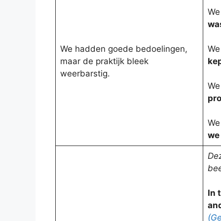
We 
was
We hadden goede bedoelingen,
We 
maar de praktijk bleek
kep
weerbarstig.
We 
pro
We 
we 
Dez
bee
In 
and
(Ge