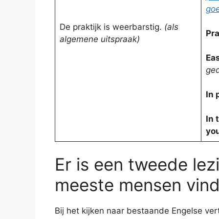
goe
De praktijk is weerbarstig.
(als
Pra
algemene uitspraak)
Eas
ge
In 
In 
you
Er is een tweede lez
meeste mensen vinde
Bij het kijken naar bestaande Engelse ver