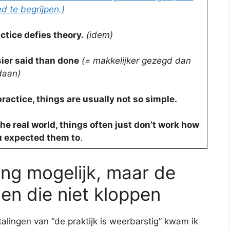
d te begrijpen.)
ctice defies theory.
(idem)
ier said than done
(= makkelijker gezegd dan
daan)
practice, things are usually not so simple.
the real world, things often just don’t work how
 expected them to
.
ing mogelijk, maar de
n die niet kloppen
talingen van “de praktijk is weerbarstig” kwam ik