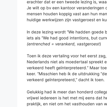
erachter dat er een tweede lezing is, waar
Je wilt op bv een kantoor veranderingen d
mensen houden koppig vast aan hun manie
huidige werkwijzen zijn vastgeroest en k
In deze lezing wordt “We hadden goede be
iets als “We had good intentions, but cur
(entrenched = verankerd, vastgeroest
)
Toen ik deze vertaling voor het eerst zag, d
Nederlands niet als moedertaal spreekt en
verkeerd heeft geïnterpreteerd.” Maar toe
keer. “Misschien heb ík de uitdrukking “de 
verkeerd geïnterpreteerd,” dacht ik toen.
Gelukkig had ik meer dan honderd collegav
vrijwel iedereen is het met mij eens dat 
praktijk, en niet om het vasthouden van 