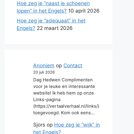
Hoe zeg je “naast je schoenen
lopen” in het Engels?
10 april 2026
Hoe zeg je “adequaat” in het
Engels?
22 maart 2026
Anoniem
op
Contact
20 juli 2026
Dag Hedwen Complimenten
voor je leuke en interessante
website! Ik heb hem op onze
Links-pagina
(https://vertaalverhaal.nl/links/)
toegevoegd. Kom ook eens…
Sjors
op
Hoe zeg je “wijk” in
het Engels?