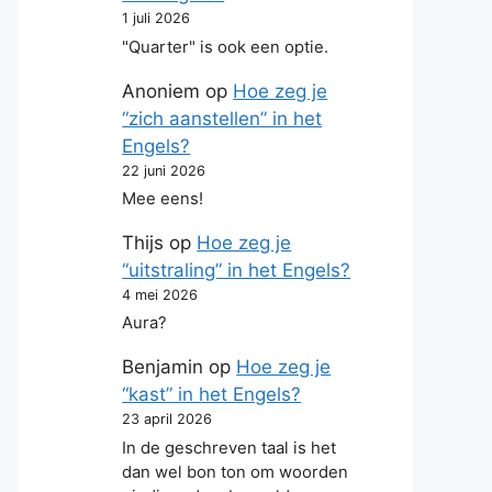
1 juli 2026
"Quarter" is ook een optie.
Anoniem
op
Hoe zeg je
“zich aanstellen” in het
Engels?
22 juni 2026
Mee eens!
Thijs
op
Hoe zeg je
“uitstraling” in het Engels?
4 mei 2026
Aura?
Benjamin
op
Hoe zeg je
“kast” in het Engels?
23 april 2026
In de geschreven taal is het
dan wel bon ton om woorden