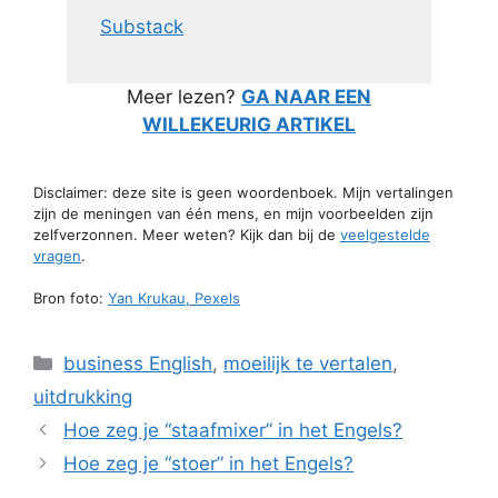
Substack
Meer lezen?
GA NAAR EEN
WILLEKEURIG ARTIKEL
Disclaimer: deze site is geen woordenboek. Mijn vertalingen
zijn de meningen van één mens, en mijn voorbeelden zijn
zelfverzonnen. Meer weten? Kijk dan bij de
veelgestelde
vragen
.
Bron foto:
Yan Krukau, Pexels
Categorieën
business English
,
moeilijk te vertalen
,
uitdrukking
Hoe zeg je “staafmixer” in het Engels?
Hoe zeg je “stoer” in het Engels?