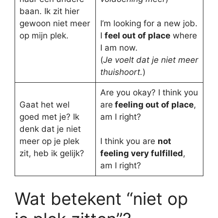
baan. Ik zit hier
gewoon niet meer
I’m looking for a new job.
op mijn plek.
I
feel out of place
where
I am now.
(
Je voelt dat je niet meer
thuishoort.
)
Are you okay? I think you
Gaat het wel
are
feeling out of place
,
goed met je? Ik
am I right?
denk dat je niet
meer op je plek
I think you are
not
zit, heb ik gelijk?
feeling very fulfilled
,
am I right?
Wat betekent “niet op