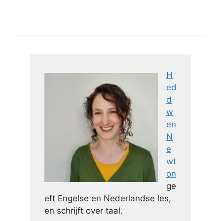
H
ed
d
w
en
N
e
wt
on
ge
eft Engelse en Nederlandse les,
en schrijft over taal.