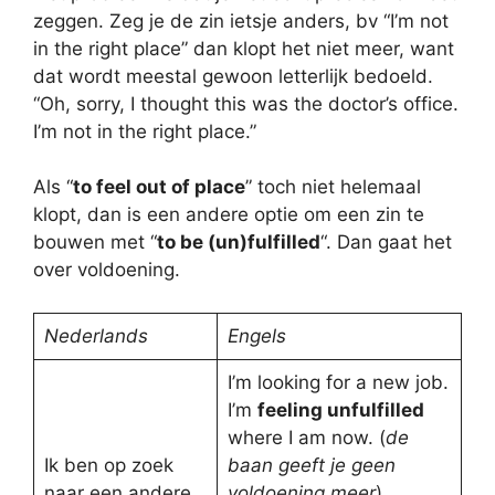
zeggen. Zeg je de zin ietsje anders, bv “I’m not
in the right place” dan klopt het niet meer, want
dat wordt meestal gewoon letterlijk bedoeld.
“Oh, sorry, I thought this was the doctor’s office.
I’m not in the right place.”
Als “
to feel out of place
” toch niet helemaal
klopt, dan is een andere optie om een zin te
bouwen met “
to be (un)fulfilled
“. Dan gaat het
over voldoening.
Nederlands
Engels
I’m looking for a new job.
I’m
feeling unfulfilled
where I am now. (
de
Ik ben op zoek
baan geeft je geen
naar een andere
voldoening meer
)