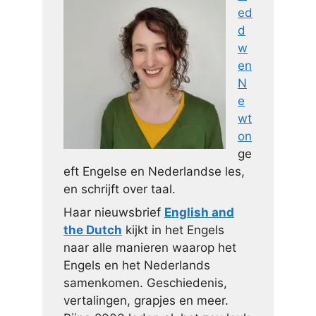
ed
d
w
en
N
e
wt
on
ge
eft Engelse en Nederlandse les,
en schrijft over taal.
Haar nieuwsbrief
English and
the Dutch
kijkt in het Engels
naar alle manieren waarop het
Engels en het Nederlands
samenkomen. Geschiedenis,
vertalingen, grapjes en meer.