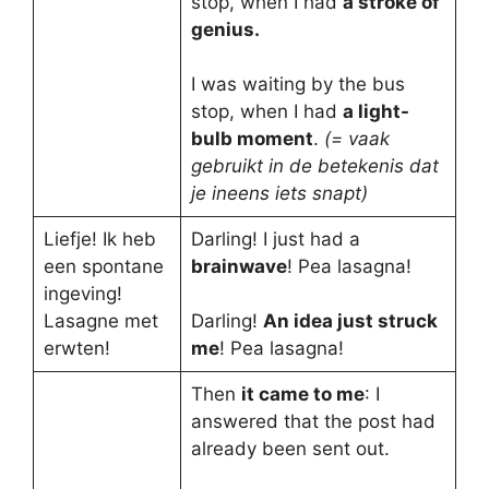
stop, when I had
a stroke of
genius.
I was waiting by the bus
stop, when I had
a light-
bulb moment
.
(= vaak
gebruikt in de betekenis dat
je ineens iets snapt)
Liefje! Ik heb
Darling! I just had a
een spontane
brainwave
! Pea lasagna!
ingeving!
Lasagne met
Darling!
An idea just struck
erwten!
me
! Pea lasagna!
Then
it came to me
: I
answered that the post had
already been sent out.