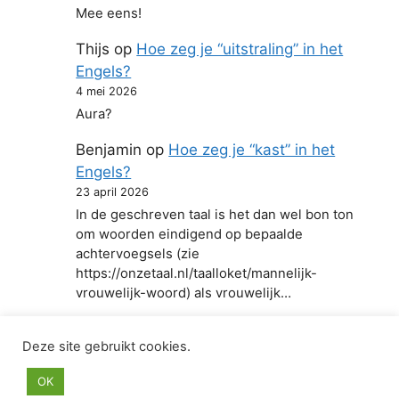
Mee eens!
Thijs
op
Hoe zeg je “uitstraling” in het
Engels?
4 mei 2026
Aura?
Benjamin
op
Hoe zeg je “kast” in het
Engels?
23 april 2026
In de geschreven taal is het dan wel bon ton
om woorden eindigend op bepaalde
achtervoegsels (zie
https://onzetaal.nl/taalloket/mannelijk-
vrouwelijk-woord) als vrouwelijk…
Deze site gebruikt cookies.
© 2026 Hoe zeg je in het Engels
• Gebouwd met
OK
GeneratePress