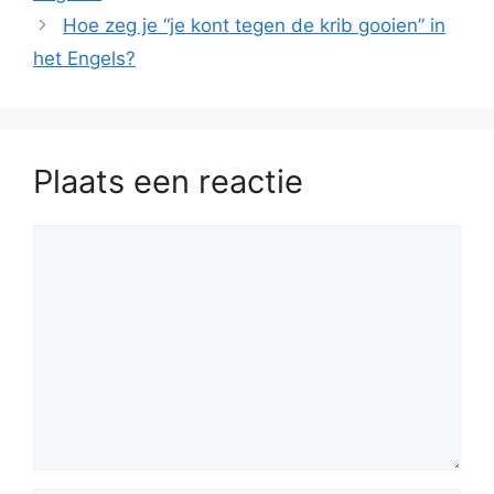
Hoe zeg je “je kont tegen de krib gooien” in
het Engels?
Plaats een reactie
Reactie