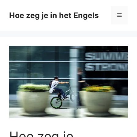
Ga
naar
Hoe zeg je in het Engels
Menu
de
inhoud
Hoe zeg je