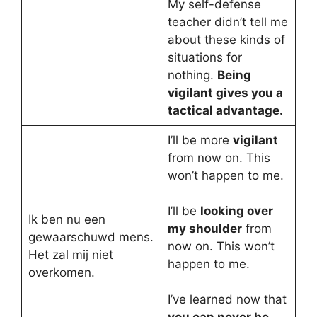
My self-defense
teacher didn’t tell me
about these kinds of
situations for
nothing.
Being
vigilant gives you a
tactical advantage.
I’ll be more
vigilant
from now on. This
won’t happen to me.
I’ll be
looking over
Ik ben nu een
my shoulder
from
gewaarschuwd mens.
now on. This won’t
Het zal mij niet
happen to me.
overkomen.
I’ve learned now that