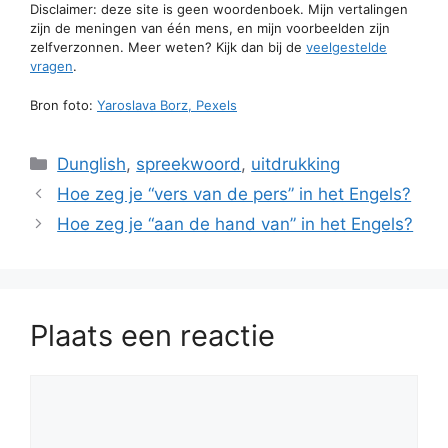
Disclaimer: deze site is geen woordenboek. Mijn vertalingen
zijn de meningen van één mens, en mijn voorbeelden zijn
zelfverzonnen. Meer weten? Kijk dan bij de
veelgestelde
vragen
.
Bron foto:
Yaroslava Borz, Pexels
Categorieën
Dunglish
,
spreekwoord
,
uitdrukking
Hoe zeg je “vers van de pers” in het Engels?
Hoe zeg je “aan de hand van” in het Engels?
Plaats een reactie
Reactie