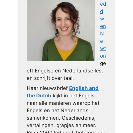
ed
d
w
en
N
e
wt
on
ge
eft Engelse en Nederlandse les,
en schrijft over taal.
Haar nieuwsbrief
English and
the Dutch
kijkt in het Engels
naar alle manieren waarop het
Engels en het Nederlands
samenkomen. Geschiedenis,
vertalingen, grapjes en meer.
Bijna 2000 leden al, het zou leuk