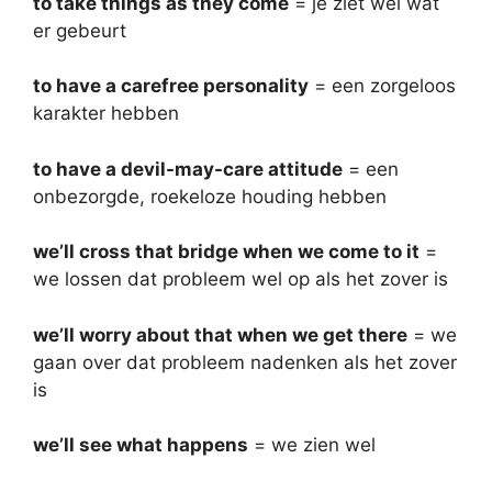
to take things as they come
= je ziet wel wat
er gebeurt
to have a carefree personality
= een zorgeloos
karakter hebben
to have a devil-may-care attitude
= een
onbezorgde, roekeloze houding hebben
we’ll cross that bridge when we come to it
=
we lossen dat probleem wel op als het zover is
we’ll worry about that when we get there
= we
gaan over dat probleem nadenken als het zover
is
we’ll see what happens
= we zien wel