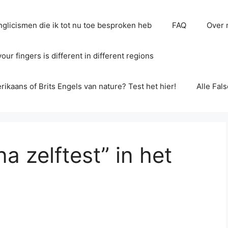
glicismen die ik tot nu toe besproken heb
FAQ
Over 
ur fingers is different in different regions
erikaans of Brits Engels van nature? Test het hier!
Alle Fal
a zelftest” in het