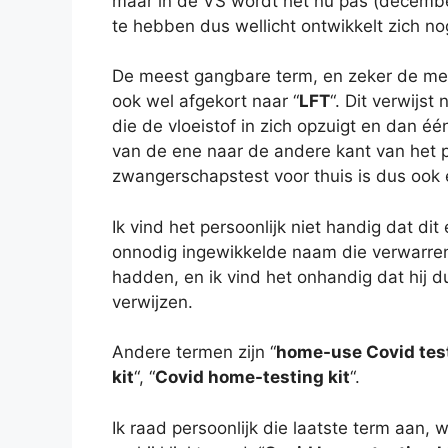
maar in de VS wordt het nu pas (decembe
te hebben dus wellicht ontwikkelt zich n
De meest gangbare term, en zeker de mee
ook wel afgekort naar “
LFT
“. Dit verwijst
die de vloeistof in zich opzuigt en dan één
van de ene naar de andere kant van het pa
zwangerschapstest voor thuis is dus ook ee
Ik vind het persoonlijk niet handig dat di
onnodig ingewikkelde naam die verwarren
hadden, en ik vind het onhandig dat hij
verwijzen.
Andere termen zijn “
home-use Covid tes
kit
“, “
Covid home-testing kit
“.
Ik raad persoonlijk die laatste term aan, w