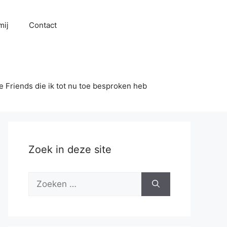
mij
Contact
se Friends die ik tot nu toe besproken heb
Zoek in deze site
Zoek
naar: