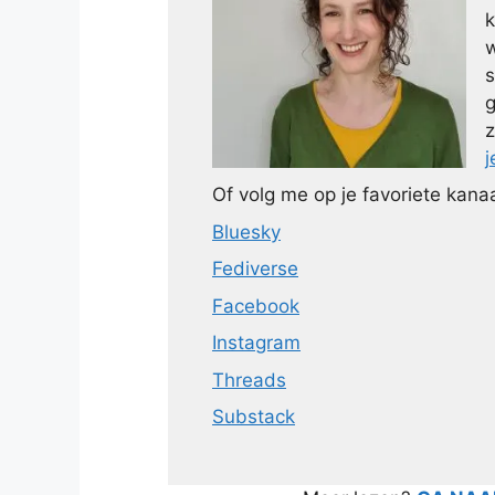
k
w
s
g
z
j
Of volg me op je favoriete kanaa
Bluesky
Fediverse
Facebook
Instagram
Threads
Substack