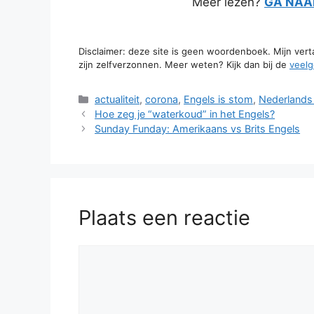
Meer lezen?
GA NAAR
Disclaimer: deze site is geen woordenboek. Mijn ver
zijn zelfverzonnen. Meer weten? Kijk dan bij de
veelg
Categorieën
actualiteit
,
corona
,
Engels is stom
,
Nederlands
Hoe zeg je “waterkoud” in het Engels?
Sunday Funday: Amerikaans vs Brits Engels
Plaats een reactie
Reactie