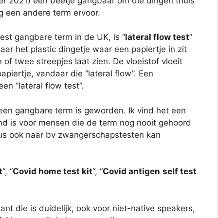
r 2021) een beetje gangbaar om die dingen thuis
og een andere term ervoor.
st gangbare term in de UK, is “
lateral flow test
”
 naar het plastic dingetje waar een papiertje in zit
 of twee streepjes laat zien. De vloeistof vloeit
piertje, vandaar die “lateral flow”. Een
n “lateral flow test”.
t een gangbare term is geworden. Ik vind het een
d is voor mensen die de term nog nooit gehoord
 dus ook naar bv zwangerschapstesten kan
t
“, “
Covid home test kit
“, “
Covid antigen
self test
ant die is duidelijk, ook voor niet-native speakers,