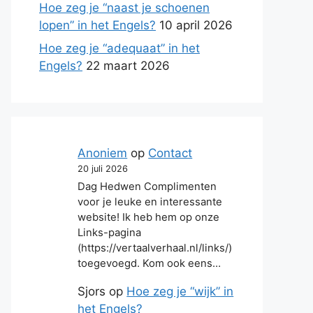
Hoe zeg je “naast je schoenen
lopen” in het Engels?
10 april 2026
Hoe zeg je “adequaat” in het
Engels?
22 maart 2026
Anoniem
op
Contact
20 juli 2026
Dag Hedwen Complimenten
voor je leuke en interessante
website! Ik heb hem op onze
Links-pagina
(https://vertaalverhaal.nl/links/)
toegevoegd. Kom ook eens…
Sjors
op
Hoe zeg je “wijk” in
het Engels?