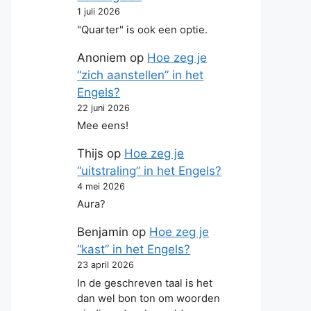
1 juli 2026
"Quarter" is ook een optie.
Anoniem
op
Hoe zeg je
“zich aanstellen” in het
Engels?
22 juni 2026
Mee eens!
Thijs
op
Hoe zeg je
“uitstraling” in het Engels?
4 mei 2026
Aura?
Benjamin
op
Hoe zeg je
“kast” in het Engels?
23 april 2026
In de geschreven taal is het
dan wel bon ton om woorden