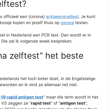
lftest?
s officieel een (corona)
antigeensneltest
. Je kunt
 doosje kopen en jezelf thuis op
corona
testen.
heet in Nederland een PCR test. Dan wordt er in
. Die zal ik volgende week bespreken.
na zelftest” het beste
ederlands het toch beter doet, in de Engelstalige
eworden en ik vind ze allemaal net niet.
19 rapid antigen test
” maar die term wordt in het
e VS zeggen ze “
rapid test
” of “
antigen test
“,