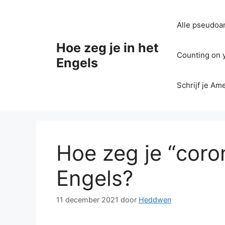
Ga
naar
Alle pseudoan
de
inhoud
Hoe zeg je in het
Counting on yo
Engels
Schrijf je Am
Hoe zeg je “coron
Engels?
11 december 2021
door
Heddwen