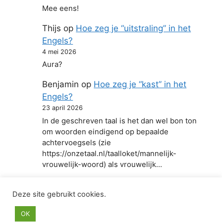
Mee eens!
Thijs
op
Hoe zeg je “uitstraling” in het
Engels?
4 mei 2026
Aura?
Benjamin
op
Hoe zeg je “kast” in het
Engels?
23 april 2026
In de geschreven taal is het dan wel bon ton
om woorden eindigend op bepaalde
achtervoegsels (zie
https://onzetaal.nl/taalloket/mannelijk-
vrouwelijk-woord) als vrouwelijk…
Deze site gebruikt cookies.
© 2026 Hoe zeg je in het Engels
• Gebouwd met
OK
GeneratePress