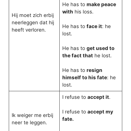
He has to
make peace
with
his loss.
Hij moet zich erbij
neerleggen dat hij
He has to
face it
: he
heeft verloren.
lost.
He has to
get used to
the fact that
he lost.
He has to
resign
himself to his fate
: he
lost.
I refuse to
accept it
.
I refuse to
accept my
Ik weiger me erbij
fate.
neer te leggen.