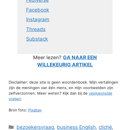
Fediverse
Facebook
Instagram
Threads
Substack
Meer lezen?
GA NAAR EEN
WILLEKEURIG ARTIKEL
Disclaimer: deze site is geen woordenboek. Mijn vertalingen
zijn de meningen van één mens, en mijn voorbeelden zijn
zelfverzonnen. Meer weten? Kijk dan bij de
veelgestelde
vragen
.
Bron foto:
Pixabay
Categorieën
bezoekersvraag
,
business English
,
cliché
,