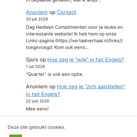
in bepaalde gevallen, wat ik altijd…
Anoniem
op
Contact
20 juli 2026
Dag Hedwen Complimenten voor je leuke en
interessante website! Ik heb hem op onze
Links-pagina (https://vertaalverhaal.nl/links/)
toegevoegd. Kom ook eens…
Sjors
op
Hoe zeg je “wijk” in het Engels?
1 juli 2026
"Quarter" is ook een optie.
Anoniem
op
Hoe zeg je “zich aanstellen”
in het Engels?
22 juni 2026
Mee eens!
Deze site gebruikt cookies.
© 2026 Hoe zeg je in het Engels
• Gebouwd met