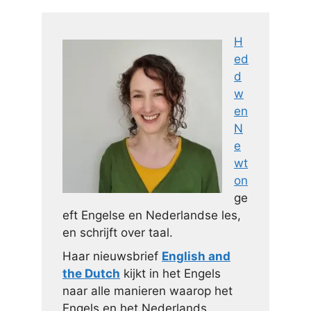
H
ed
d
w
en
N
e
wt
on
ge
eft Engelse en Nederlandse les,
en schrijft over taal.
Haar nieuwsbrief
English and
the Dutch
kijkt in het Engels
naar alle manieren waarop het
Engels en het Nederlands