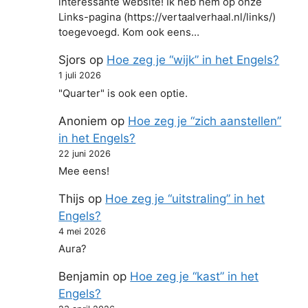
interessante website! Ik heb hem op onze
Links-pagina (https://vertaalverhaal.nl/links/)
toegevoegd. Kom ook eens…
Sjors
op
Hoe zeg je “wijk” in het Engels?
1 juli 2026
"Quarter" is ook een optie.
Anoniem
op
Hoe zeg je “zich aanstellen”
in het Engels?
22 juni 2026
Mee eens!
Thijs
op
Hoe zeg je “uitstraling” in het
Engels?
4 mei 2026
Aura?
Benjamin
op
Hoe zeg je “kast” in het
Engels?