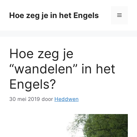
Ga
naar
Hoe zeg je in het Engels
Menu
de
inhoud
Hoe zeg je
“wandelen” in het
Engels?
30 mei 2019
door
Heddwen