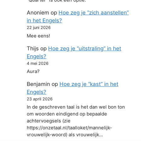
"Quarter" is ook een optie.
Anoniem
op
Hoe zeg je “zich aanstellen”
in het Engels?
22 juni 2026
Mee eens!
Thijs
op
Hoe zeg je “uitstraling” in het
Engels?
4 mei 2026
Aura?
Benjamin
op
Hoe zeg je “kast” in het
Engels?
23 april 2026
In de geschreven taal is het dan wel bon ton
om woorden eindigend op bepaalde
achtervoegsels (zie
https://onzetaal.nl/taalloket/mannelijk-
vrouwelijk-woord) als vrouwelijk…