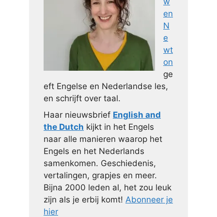
w
en
N
e
wt
on
ge
eft Engelse en Nederlandse les,
en schrijft over taal.
Haar nieuwsbrief
English and
the Dutch
kijkt in het Engels
naar alle manieren waarop het
Engels en het Nederlands
samenkomen. Geschiedenis,
vertalingen, grapjes en meer.
Bijna 2000 leden al, het zou leuk
zijn als je erbij komt!
Abonneer je
hier