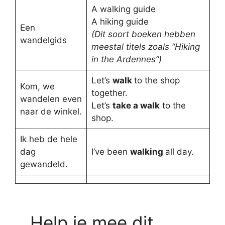
A walking guide
A hiking guide
Een
(Dit soort boeken hebben
wandelgids
meestal titels zoals “Hiking
in the Ardennes”)
Let’s
walk
to the shop
Kom, we
together.
wandelen even
Let’s
take a walk
to the
naar de winkel.
shop.
Ik heb de hele
dag
I’ve been
walking
all day.
gewandeld.
Help je mee dit