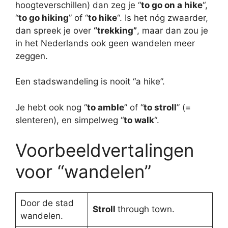
hoogteverschillen) dan zeg je “
to go on a hike
“,
“
to go hiking
” of “
to hike
“. Is het nóg zwaarder,
dan spreek je over
“trekking”
, maar dan zou je
in het Nederlands ook geen wandelen meer
zeggen.
Een stadswandeling is nooit “a hike”.
Je hebt ook nog “
to amble
” of “
to stroll
” (=
slenteren), en simpelweg “
to walk
“.
Voorbeeldvertalingen
voor “wandelen”
Door de stad
Stroll
through town.
wandelen.