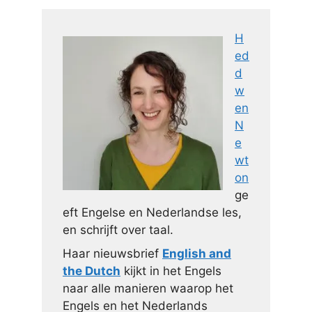
H
ed
d
w
en
N
e
wt
on
ge
eft Engelse en Nederlandse les,
en schrijft over taal.
Haar nieuwsbrief
English and
the Dutch
kijkt in het Engels
naar alle manieren waarop het
Engels en het Nederlands