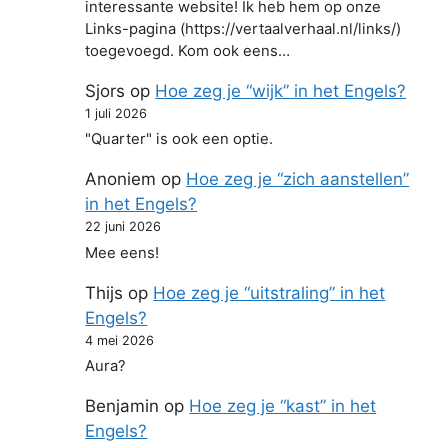
interessante website! Ik heb hem op onze
Links-pagina (https://vertaalverhaal.nl/links/)
toegevoegd. Kom ook eens…
Sjors
op
Hoe zeg je “wijk” in het Engels?
1 juli 2026
"Quarter" is ook een optie.
Anoniem
op
Hoe zeg je “zich aanstellen”
in het Engels?
22 juni 2026
Mee eens!
Thijs
op
Hoe zeg je “uitstraling” in het
Engels?
4 mei 2026
Aura?
Benjamin
op
Hoe zeg je “kast” in het
Engels?