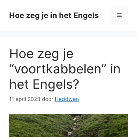
Ga
naar
Hoe zeg je in het Engels
Menu
de
inhoud
Hoe zeg je
“voortkabbelen” in
het Engels?
11 april 2023
door
Heddwen