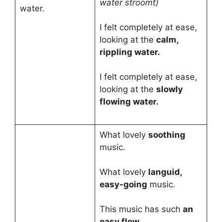
water stroomt)
water.
I felt completely at ease,
looking at the
calm,
rippling water.
I felt completely at ease,
looking at the
slowly
flowing water.
What lovely
soothing
music.
What lovely
languid,
easy-going
music.
This music has such
an
easy flow.