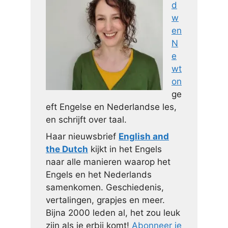
d
w
en
N
e
wt
on
ge
eft Engelse en Nederlandse les,
en schrijft over taal.
Haar nieuwsbrief
English and
the Dutch
kijkt in het Engels
naar alle manieren waarop het
Engels en het Nederlands
samenkomen. Geschiedenis,
vertalingen, grapjes en meer.
Bijna 2000 leden al, het zou leuk
zijn als je erbij komt!
Abonneer je