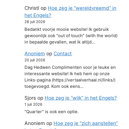
Christl
op
Hoe zeg je “wereldvreemd” in
het Engels?
28 juli 2026
Bedankt voorje mooie website! Ik gebruik
gewoonlijk ook "out of touch" (with the world)
in bepaalde gevallen, wat ik altijd…
Anoniem
op
Contact
20 juli 2026
Dag Hedwen Complimenten voor je leuke en
interessante website! Ik heb hem op onze
Links-pagina (https://vertaalverhaal.nl/links/)
toegevoegd. Kom ook eens…
Sjors
op
Hoe zeg je “wijk” in het Engels?
1 juli 2026
"Quarter" is ook een optie.
Anoniem
op
Hoe zeg je “zich aanstellen”