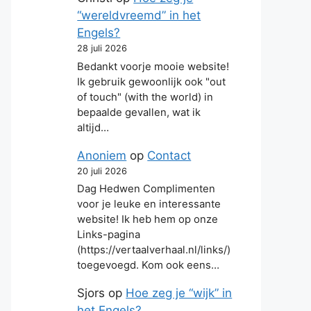
“wereldvreemd” in het
Engels?
28 juli 2026
Bedankt voorje mooie website!
Ik gebruik gewoonlijk ook "out
of touch" (with the world) in
bepaalde gevallen, wat ik
altijd…
Anoniem
op
Contact
20 juli 2026
Dag Hedwen Complimenten
voor je leuke en interessante
website! Ik heb hem op onze
Links-pagina
(https://vertaalverhaal.nl/links/)
toegevoegd. Kom ook eens…
Sjors
op
Hoe zeg je “wijk” in
het Engels?