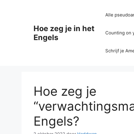
Ga
naar
Alle pseudoan
de
inhoud
Hoe zeg je in het
Counting on yo
Engels
Schrijf je Am
Hoe zeg je
“verwachtingsma
Engels?
2 oktober 2022
door
Heddwen