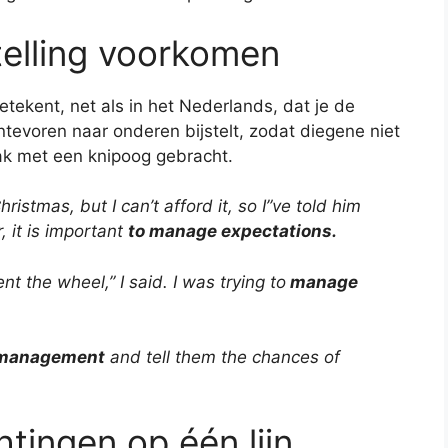
telling voorkomen
ekent, net als in het Nederlands, dat je de
tevoren naar onderen bijstelt, zodat diegene niet
aak met een knipoog gebracht.
ristmas, but I can’t afford it, so I”ve told him
, it is important
to manage expectations.
ent the wheel,” I said. I was trying to
manage
 management
and tell them the chances of
tingen op één lijn