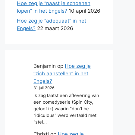
Hoe zeg je “naast je schoenen
lopen” in het Engels?
10 april 2026
Hoe zeg je “adequaat” in het
Engels?
22 maart 2026
Benjamin
op
Hoe zeg je
“zich aanstellen” in het
Engels?
31 juli 2026
Ik zag laatst een aflevering van
een comedyserie (Spin City,
geloof ik) waarin "don't be
ridiculous" werd vertaald met
"stel…
Christl
op
Hoe zeg je