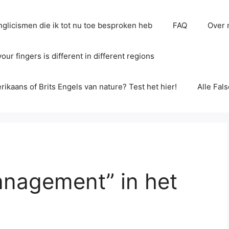
glicismen die ik tot nu toe besproken heb
FAQ
Over 
ur fingers is different in different regions
erikaans of Brits Engels van nature? Test het hier!
Alle Fal
nagement” in het