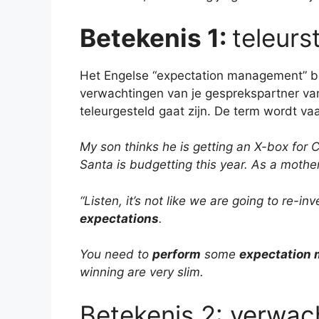
Betekenis 1:
teleurs
Het Engelse “expectation management” bet
verwachtingen van je gesprekspartner van
teleurgesteld gaat zijn. De term wordt v
My son thinks he is getting an X-box for Ch
Santa is budgetting this year. As a mother
“Listen, it’s not like we are going to re-inv
expectations
.
You need to
perform
some
expectation
winning are very slim.
Betekenis 2: verwach