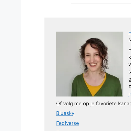
N
H
k
w
s
g
z
j
Of volg me op je favoriete kanaa
Bluesky
Fediverse