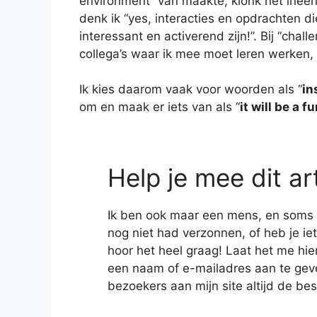
environment” van maakte, klonk het ineen
denk ik “yes, interacties en opdrachten d
interessant en activerend zijn!”. Bij “chal
collega’s waar ik mee moet leren werken, e
Ik kies daarom vaak voor woorden als “
in
om en maak er iets van als “
it will be a 
Help je mee dit ar
Ik ben ook maar een mens, en soms heb
nog niet had verzonnen, of heb je iet
hoor het heel graag! Laat het me hie
een naam of e-mailadres aan te geven
bezoekers aan mijn site altijd de bes