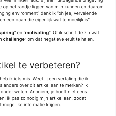
s veel minder leuk. Bij een “uitdagende omgeving”
ie op het randje liggen van mijn kunnen en daarom
lenging environment” denk ik “oh jee, vervelende
n een baan die eigenlijk wat te moeilijk is”.
spiring
” en “
motivating
“. Of ik schrijf de zin wat
fun challenge
” om dat negatieve eruit te halen.
tikel te verbeteren?
 ik iets mis. Weet jij een vertaling die ik
s anders over dit artikel aan te merken? Ik
ronder weten. Anoniem, je hoeft niet eens
! Ik pas zo nodig mijn artikel aan, zodat
t mogelijke informatie krijgen.