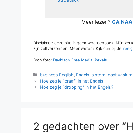
Substack
Meer lezen?
GA NAAR
Disclaimer: deze site is geen woordenboek. Mijn ver
zijn zelfverzonnen. Meer weten? Kijk dan bij de
veelg
Bron foto:
Davidson Free Media, Pexels
Categorieën
business English
,
Engels is stom
,
gaat vaak m
Hoe zeg je “braaf” in het Engels
Hoe zeg je “dropping” in het Engels?
2 gedachten over “H