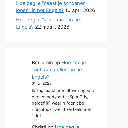
Hoe zeg je “naast je schoenen
lopen” in het Engels?
10 april 2026
Hoe zeg je “adequaat” in het
Engels?
22 maart 2026
Benjamin
op
Hoe zeg je
“zich aanstellen” in het
Engels?
31 juli 2026
Ik zag laatst een aflevering van
een comedyserie (Spin City,
geloof ik) waarin "don't be
ridiculous" werd vertaald met
"stel…
Christl
op
Hoe zeg je