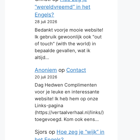
“wereldvreemd” in het
Engels?
28 juli 2026
Bedankt voorje mooie website!
Ik gebruik gewoonlijk ook "out
of touch" (with the world) in
bepaalde gevallen, wat ik
altijd…
Anoniem
op
Contact
20 juli 2026
Dag Hedwen Complimenten
voor je leuke en interessante
website! Ik heb hem op onze
Links-pagina
(https://vertaalverhaal.nl/links/)
toegevoegd. Kom ook eens…
Sjors
op
Hoe zeg je “wijk” in
het Engels?