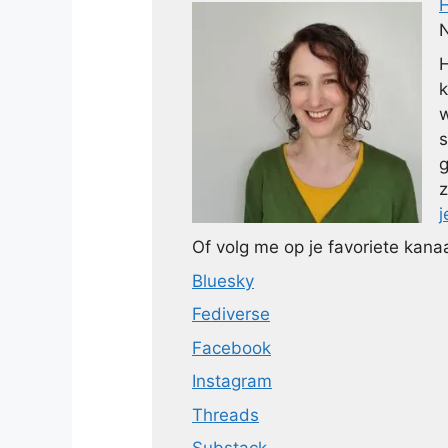
N
H
k
w
s
g
z
j
Of volg me op je favoriete kanaa
Bluesky
Fediverse
Facebook
Instagram
Threads