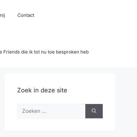
mij
Contact
se Friends die ik tot nu toe besproken heb
Zoek in deze site
Zoek
naar: