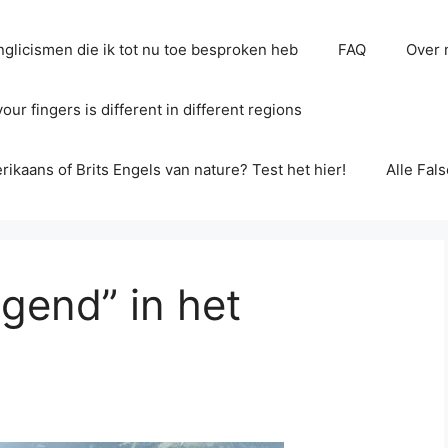
glicismen die ik tot nu toe besproken heb
FAQ
Over 
ur fingers is different in different regions
erikaans of Brits Engels van nature? Test het hier!
Alle Fal
agend” in het