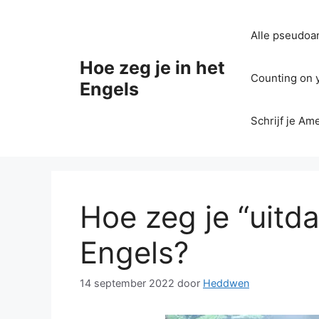
Ga
naar
Alle pseudoan
de
inhoud
Hoe zeg je in het
Counting on yo
Engels
Schrijf je Am
Hoe zeg je “uitd
Engels?
14 september 2022
door
Heddwen