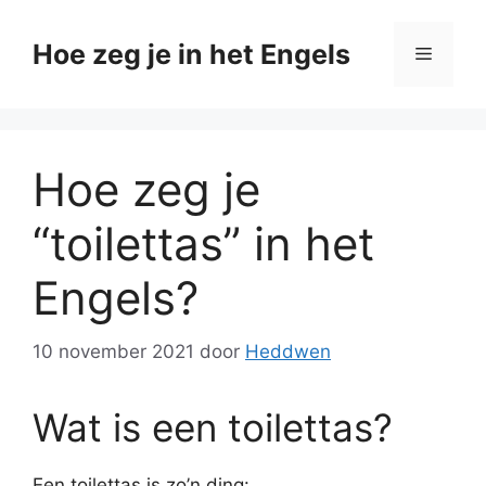
Ga
naar
Hoe zeg je in het Engels
Menu
de
inhoud
Hoe zeg je
“toilettas” in het
Engels?
10 november 2021
door
Heddwen
Wat is een toilettas?
Een toilettas is zo’n ding: