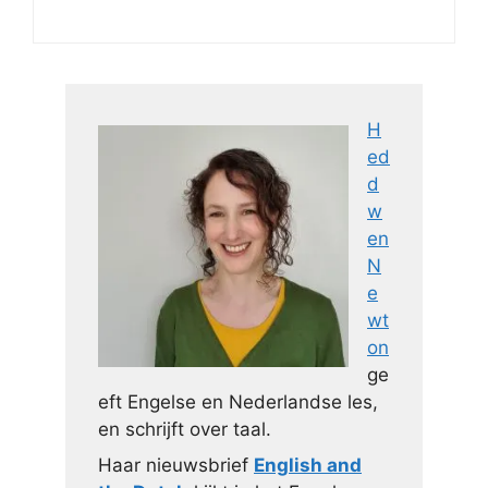
H
ed
d
w
en
N
e
wt
on
ge
eft Engelse en Nederlandse les,
en schrijft over taal.
Haar nieuwsbrief
English and