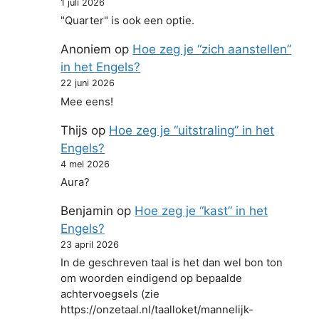
1 juli 2026
"Quarter" is ook een optie.
Anoniem
op
Hoe zeg je “zich aanstellen”
in het Engels?
22 juni 2026
Mee eens!
Thijs
op
Hoe zeg je “uitstraling” in het
Engels?
4 mei 2026
Aura?
Benjamin
op
Hoe zeg je “kast” in het
Engels?
23 april 2026
In de geschreven taal is het dan wel bon ton
om woorden eindigend op bepaalde
achtervoegsels (zie
https://onzetaal.nl/taalloket/mannelijk-