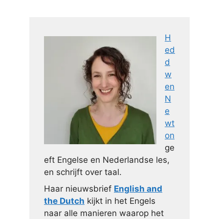
H
ed
d
w
en
N
e
wt
on
ge
eft Engelse en Nederlandse les,
en schrijft over taal.
Haar nieuwsbrief
English and
the Dutch
kijkt in het Engels
naar alle manieren waarop het