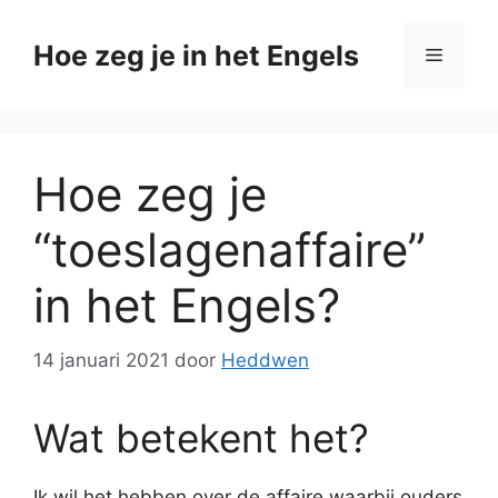
Ga
naar
Hoe zeg je in het Engels
Menu
de
inhoud
Hoe zeg je
“toeslagenaffaire”
in het Engels?
14 januari 2021
door
Heddwen
Wat betekent het?
Ik wil het hebben over de affaire waarbij ouders