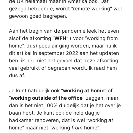
de UK helemaal maar in Amerika ook. Dat
gezegd hebbende, wordt “remote working” wel
gewoon goed begrepen.
Aan het begin van de pandemie leek het even
alsof de afkorting “
WFH
” ( voor “working from
home”, dus) populair ging worden, maar nu ik
dit artikel in september 2022 aan het updaten
ben: ik heb niet het gevoel dat deze afkorting
veel gebruikt of begrepen wordt. Ik raad hem
dus af.
Je kunt natuurlijk ook “
working at home
” of
“
working outside of the office
” zeggen, maar
dan is het niet 100% duidelijk dat je het over je
baan hebt. Je kunt ook de hele dag je
badkamer renoveren, dat is wel “working
at
home” maar niet “working
from
home”.