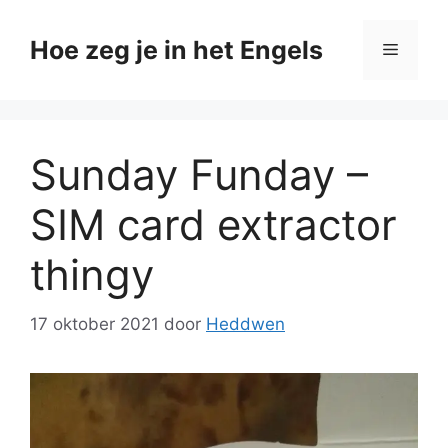
Ga
naar
Hoe zeg je in het Engels
Menu
de
inhoud
Sunday Funday –
SIM card extractor
thingy
17 oktober 2021
door
Heddwen