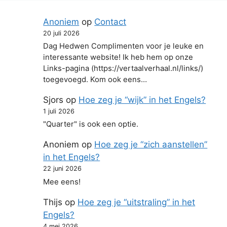
Anoniem
op
Contact
20 juli 2026
Dag Hedwen Complimenten voor je leuke en
interessante website! Ik heb hem op onze
Links-pagina (https://vertaalverhaal.nl/links/)
toegevoegd. Kom ook eens…
Sjors
op
Hoe zeg je “wijk” in het Engels?
1 juli 2026
"Quarter" is ook een optie.
Anoniem
op
Hoe zeg je “zich aanstellen”
in het Engels?
22 juni 2026
Mee eens!
Thijs
op
Hoe zeg je “uitstraling” in het
Engels?
4 mei 2026