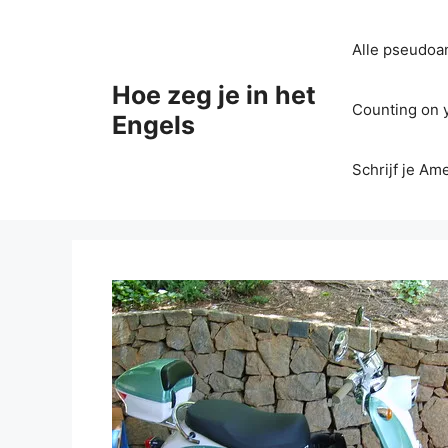
Ga
naar
Alle pseudoan
de
inhoud
Hoe zeg je in het
Counting on yo
Engels
Schrijf je Am