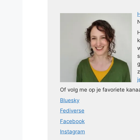
N
H
k
w
s
g
z
j
Of volg me op je favoriete kanaa
Bluesky
Fediverse
Facebook
Instagram