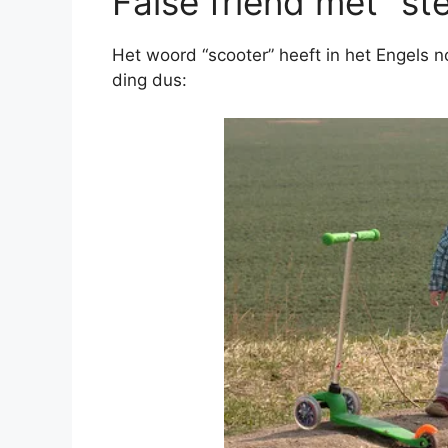
False friend met “st
Het woord “scooter” heeft in het Engels 
ding dus: