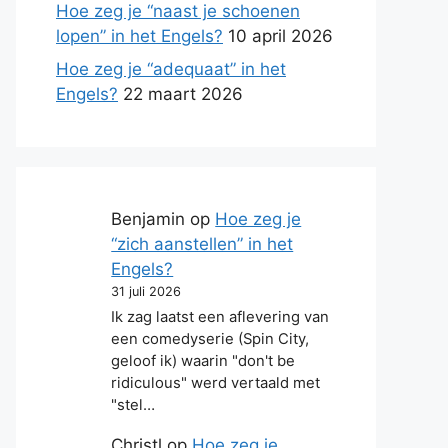
Hoe zeg je “naast je schoenen
lopen” in het Engels?
10 april 2026
Hoe zeg je “adequaat” in het
Engels?
22 maart 2026
Benjamin
op
Hoe zeg je
“zich aanstellen” in het
Engels?
31 juli 2026
Ik zag laatst een aflevering van
een comedyserie (Spin City,
geloof ik) waarin "don't be
ridiculous" werd vertaald met
"stel…
Christl
op
Hoe zeg je