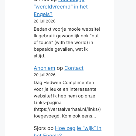
“wereldvreemd” in het
Engels?
28 juli 2026
Bedankt voorje mooie website!
Ik gebruik gewoonlijk ook "out
of touch" (with the world) in
bepaalde gevallen, wat ik
altijd…
Anoniem
op
Contact
20 juli 2026
Dag Hedwen Complimenten
voor je leuke en interessante
website! Ik heb hem op onze
Links-pagina
(https://vertaalverhaal.nl/links/)
toegevoegd. Kom ook eens…
Sjors
op
Hoe zeg je “wijk” in
het Engels?