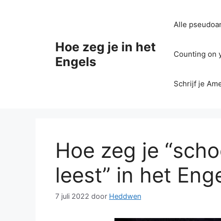
Ga
naar
Alle pseudoan
de
inhoud
Hoe zeg je in het
Counting on yo
Engels
Schrijf je Am
Hoe zeg je “schoe
leest” in het Eng
7 juli 2022
door
Heddwen