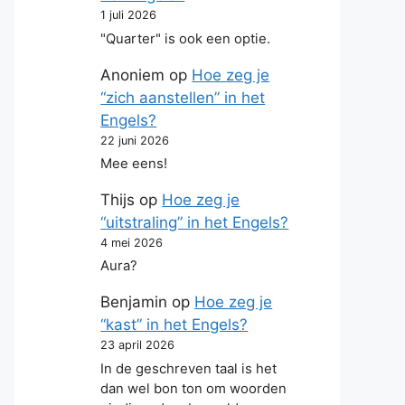
1 juli 2026
"Quarter" is ook een optie.
Anoniem
op
Hoe zeg je
“zich aanstellen” in het
Engels?
22 juni 2026
Mee eens!
Thijs
op
Hoe zeg je
“uitstraling” in het Engels?
4 mei 2026
Aura?
Benjamin
op
Hoe zeg je
“kast” in het Engels?
23 april 2026
In de geschreven taal is het
dan wel bon ton om woorden