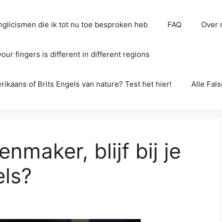
glicismen die ik tot nu toe besproken heb
FAQ
Over 
ur fingers is different in different regions
erikaans of Brits Engels van nature? Test het hier!
Alle Fal
nmaker, blijf bij je
els?