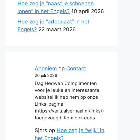
Hoe zeg je “naast je schoenen
lopen” in het Engels?
10 april 2026
Hoe zeg je “adequaat” in het
Engels?
22 maart 2026
Anoniem
op
Contact
20 juli 2026
Dag Hedwen Complimenten
voor je leuke en interessante
website! Ik heb hem op onze
Links-pagina
(https://vertaalverhaal.nl/links/)
toegevoegd. Kom ook eens…
Sjors
op
Hoe zeg je “wijk” in
het Engels?