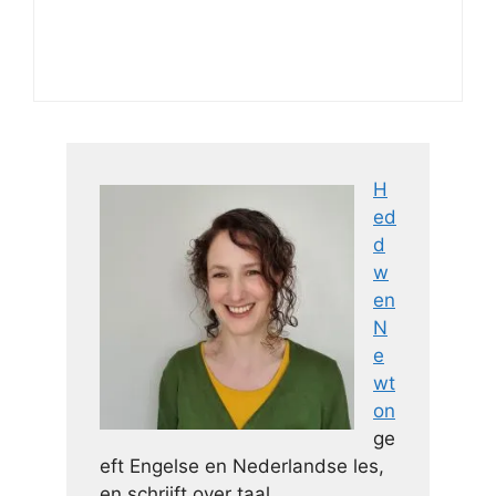
H
ed
d
w
en
N
e
wt
on
ge
eft Engelse en Nederlandse les,
en schrijft over taal.