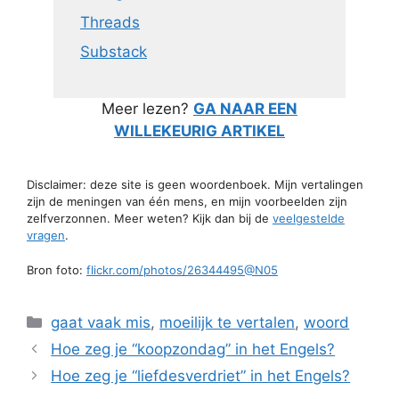
Threads
Substack
Meer lezen?
GA NAAR EEN
WILLEKEURIG ARTIKEL
Disclaimer: deze site is geen woordenboek. Mijn vertalingen
zijn de meningen van één mens, en mijn voorbeelden zijn
zelfverzonnen. Meer weten? Kijk dan bij de
veelgestelde
vragen
.
Bron foto:
flickr.com/photos/26344495@N05
Categorieën
gaat vaak mis
,
moeilijk te vertalen
,
woord
Hoe zeg je “koopzondag” in het Engels?
Hoe zeg je “liefdesverdriet” in het Engels?