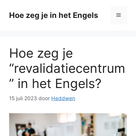
Ga
naar
Hoe zeg je in het Engels
Menu
de
inhoud
Hoe zeg je
“revalidatiecentrum
” in het Engels?
15 juli 2023
door
Heddwen