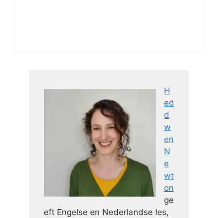
H
ed
d
w
en
N
e
wt
on
ge
eft Engelse en Nederlandse les,