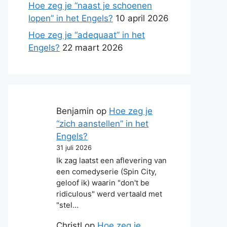
Hoe zeg je “naast je schoenen
lopen” in het Engels?
10 april 2026
Hoe zeg je “adequaat” in het
Engels?
22 maart 2026
Benjamin
op
Hoe zeg je
“zich aanstellen” in het
Engels?
31 juli 2026
Ik zag laatst een aflevering van
een comedyserie (Spin City,
geloof ik) waarin "don't be
ridiculous" werd vertaald met
"stel…
Christl
op
Hoe zeg je