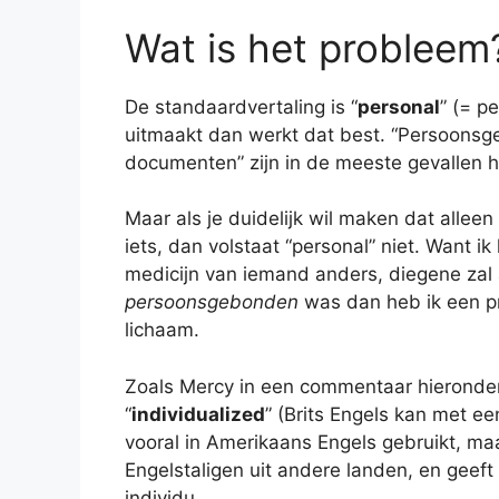
Wat is het probleem
De standaardvertaling is “
personal
” (= p
uitmaakt dan werkt dat best. “Persoonsg
documenten” zijn in de meeste gevallen h
Maar als je duidelijk wil maken dat alle
iets, dan volstaat “personal” niet. Want 
medicijn van iemand anders, diegene zal a
persoonsgebonden
was dan heb ik een pr
lichaam.
Zoals Mercy in een commentaar hieronder
“
individualized
” (Brits Engels kan met ee
vooral in Amerikaans Engels gebruikt, m
Engelstaligen uit andere landen, en geeft
individu.