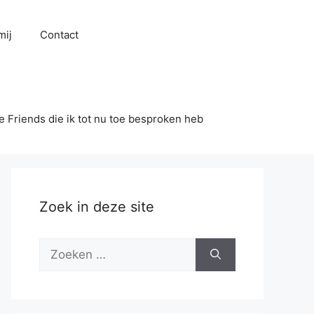
mij
Contact
se Friends die ik tot nu toe besproken heb
Zoek in deze site
Zoek
naar: