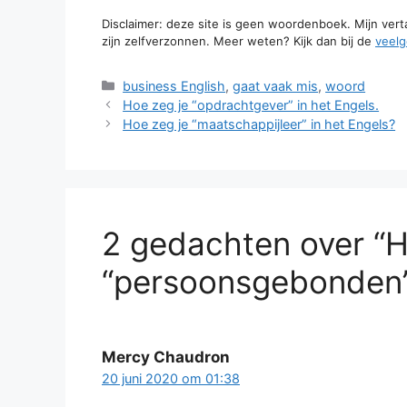
Disclaimer: deze site is geen woordenboek. Mijn ver
zijn zelfverzonnen. Meer weten? Kijk dan bij de
veelg
Categorieën
business English
,
gaat vaak mis
,
woord
Hoe zeg je “opdrachtgever” in het Engels.
Hoe zeg je “maatschappijleer” in het Engels?
2 gedachten over “H
“persoonsgebonden” 
Mercy Chaudron
20 juni 2020 om 01:38