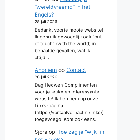
“wereldvreemd” in het
Engels?
28 juli 2026
Bedankt voorje mooie website!
Ik gebruik gewoonlijk ook "out
of touch" (with the world) in
bepaalde gevallen, wat ik
altijd…
Anoniem
op
Contact
20 juli 2026
Dag Hedwen Complimenten
voor je leuke en interessante
website! Ik heb hem op onze
Links-pagina
(https://vertaalverhaal.nl/links/)
toegevoegd. Kom ook eens…
Sjors
op
Hoe zeg je “wijk” in
het Engels?