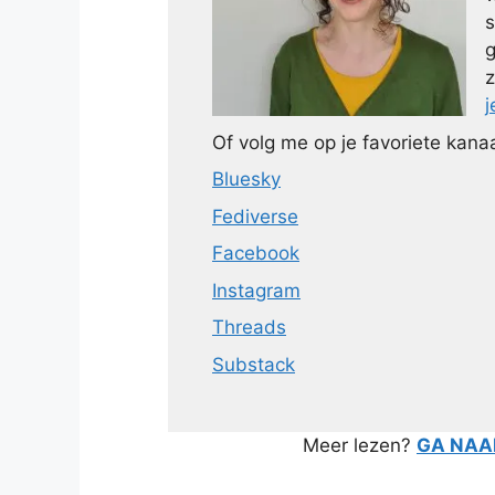
s
g
z
j
Of volg me op je favoriete kanaa
Bluesky
Fediverse
Facebook
Instagram
Threads
Substack
Meer lezen?
GA NAAR