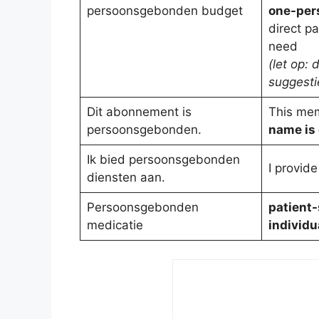
persoonsgebonden budget
one-per
direct 
need
(let op: 
suggesti
Dit abonnement is
This me
persoonsgebonden.
name is 
Ik bied persoonsgebonden
I provide
diensten aan.
Persoonsgebonden
patient-
medicatie
individu