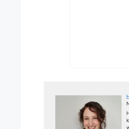
N
H
k
w