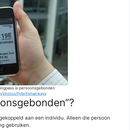
rdingpass is persoonsgebonden
om/photos/flybritishairways
oonsgebonden”?
 gekoppeld aan een individu. Alleen die persoon
ng gebruiken.