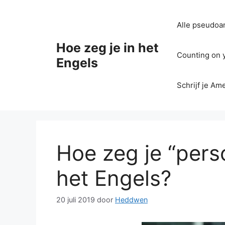
Ga
naar
Alle pseudoan
de
inhoud
Hoe zeg je in het
Counting on yo
Engels
Schrijf je Am
Hoe zeg je “per
het Engels?
20 juli 2019
door
Heddwen