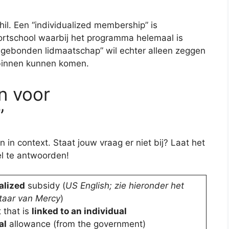
il. Een “individualized membership” is
ortschool waarbij het programma helemaal is
gebonden lidmaatschap” wil echter alleen zeggen
 binnen kunnen komen.
n voor
”
 in context. Staat jouw vraag er niet bij? Laat het
l te antwoorden!
alized
subsidy (
US English; zie hieronder het
aar van Mercy
)
 that is
linked to an individual
al
allowance (from the government)