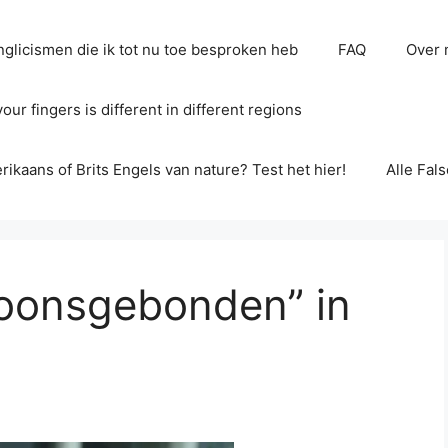
glicismen die ik tot nu toe besproken heb
FAQ
Over 
ur fingers is different in different regions
erikaans of Brits Engels van nature? Test het hier!
Alle Fal
soonsgebonden” in