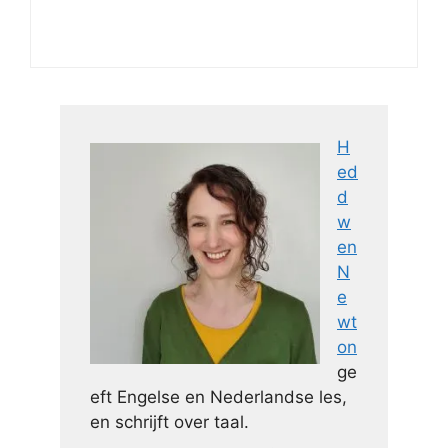
H
ed
d
w
en
N
e
wt
on
ge
eft Engelse en Nederlandse les,
en schrijft over taal.