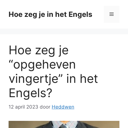
Ga
naar
Hoe zeg je in het Engels
Menu
de
inhoud
Hoe zeg je
“opgeheven
vingertje” in het
Engels?
12 april 2023
door
Heddwen