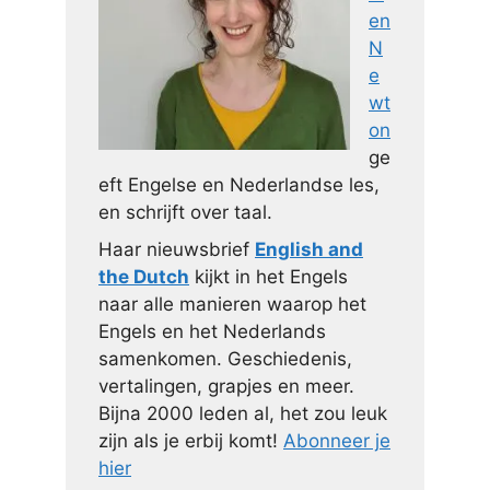
en
N
e
wt
on
ge
eft Engelse en Nederlandse les,
en schrijft over taal.
Haar nieuwsbrief
English and
the Dutch
kijkt in het Engels
naar alle manieren waarop het
Engels en het Nederlands
samenkomen. Geschiedenis,
vertalingen, grapjes en meer.
Bijna 2000 leden al, het zou leuk
zijn als je erbij komt!
Abonneer je
hier