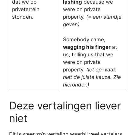
dat we op
lashing
because we
priveterrein
were on private
stonden.
property.
(= een standje
geven)
Somebody came,
wagging his finger
at
us, telling us that we
were on private
property.
(let op: vaak
niet de juiste keuze. Zie
hieronder.)
Deze vertalingen liever
niet
Dit is weer zo’n vertaling waarbij veel vertalers