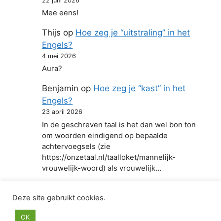
22 juni 2026
Mee eens!
Thijs
op
Hoe zeg je “uitstraling” in het
Engels?
4 mei 2026
Aura?
Benjamin
op
Hoe zeg je “kast” in het
Engels?
23 april 2026
In de geschreven taal is het dan wel bon ton
om woorden eindigend op bepaalde
achtervoegsels (zie
https://onzetaal.nl/taalloket/mannelijk-
vrouwelijk-woord) als vrouwelijk…
Deze site gebruikt cookies.
© 2026 Hoe zeg je in het Engels
• Gebouwd met
OK