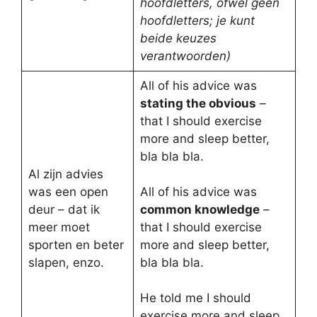
hoofdletters, ofwel geen
hoofdletters; je kunt
beide keuzes
verantwoorden)
All of his advice was
stating the obvious
–
that I should exercise
more and sleep better,
bla bla bla.
Al zijn advies
was een open
All of his advice was
deur – dat ik
common knowledge
–
meer moet
that I should exercise
sporten en beter
more and sleep better,
slapen, enzo.
bla bla bla.
He told me I should
exercise more and sleep