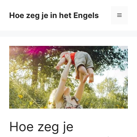
Ga
naar
Hoe zeg je in het Engels
Menu
de
inhoud
Hoe zeg je