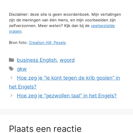
Disclaimer: deze site is geen woordenboek. Mijn vertalingen
zijn de meningen van één mens, en mijn voorbeelden zijn
zelfverzonnen. Meer weten? Kijk dan bij de
veelgestelde
vragen
.
Bron foto:
Creation Hill, Pexels
Categorieën
business English
,
woord
Tags
gkw
Hoe zeg je “je kont tegen de krib gooien” in
het Engels?
Hoe zeg je “gezwollen taal” in het Engels?
Plaats een reactie