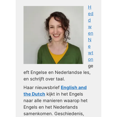
H
ed
d
w
en
N
e
wt
on
ge
eft Engelse en Nederlandse les,
en schrijft over taal.
Haar nieuwsbrief
English and
the Dutch
kijkt in het Engels
naar alle manieren waarop het
Engels en het Nederlands
samenkomen. Geschiedenis,