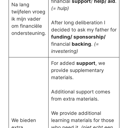
financial
support
/
help/ aid
.
Na lang
(= hulp)
twijfelen vroeg
ik mijn vader
After long deliberation I
om financiële
decided to ask my father for
ondersteuning.
funding/ sponsorship/
financial
backing
.
(=
investering)
For added
support
, we
provide supplementary
materials.
Additional support comes
from extra materials.
We provide additional
We bieden
learning materials for those
extra
who need it.
(niet echt een