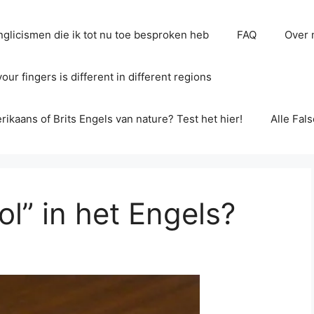
glicismen die ik tot nu toe besproken heb
FAQ
Over 
ur fingers is different in different regions
erikaans of Brits Engels van nature? Test het hier!
Alle Fal
ol” in het Engels?