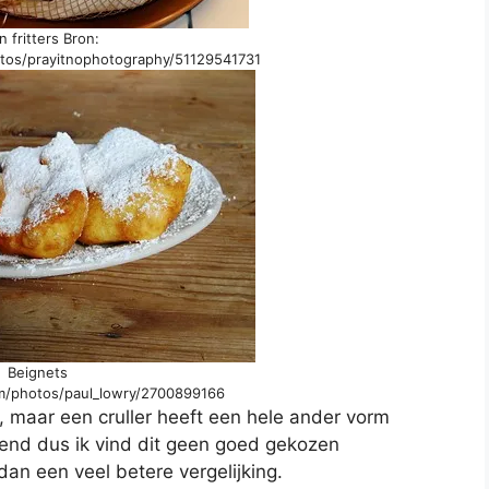
n fritters Bron:
otos/prayitnophotography/51129541731
Beignets
om/photos/paul_lowry/2700899166
, maar een cruller heeft een hele ander vorm
ekend dus ik vind dit geen goed gekozen
dan een veel betere vergelijking.