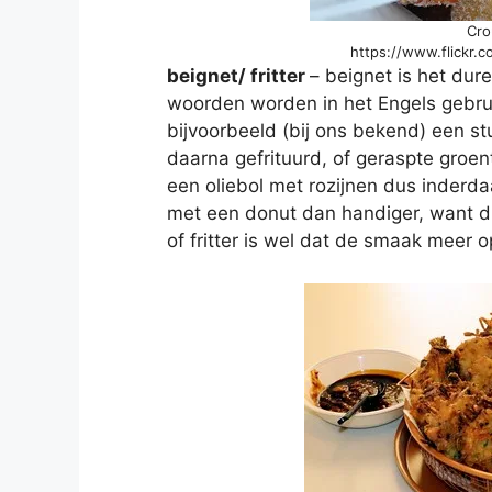
Cro
https://www.flickr.
beignet/ fritter
– beignet is het dure
woorden worden in het Engels gebruik
bijvoorbeeld (bij ons bekend) een s
daarna gefrituurd, of geraspte groente
een oliebol met rozijnen dus inderdaad
met een donut dan handiger, want di
of fritter is wel dat de smaak meer op