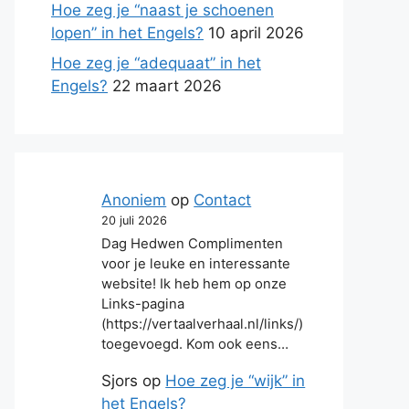
Hoe zeg je “naast je schoenen
lopen” in het Engels?
10 april 2026
Hoe zeg je “adequaat” in het
Engels?
22 maart 2026
Anoniem
op
Contact
20 juli 2026
Dag Hedwen Complimenten
voor je leuke en interessante
website! Ik heb hem op onze
Links-pagina
(https://vertaalverhaal.nl/links/)
toegevoegd. Kom ook eens…
Sjors
op
Hoe zeg je “wijk” in
het Engels?