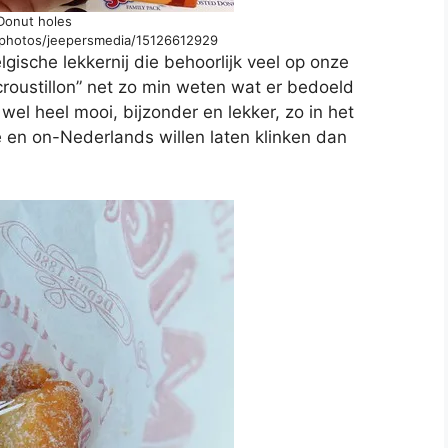
Donut holes
m/photos/jeepersmedia/15126612929
lgische lekkernij die behoorlijk veel op onze
j “croustillon” net zo min weten wat er bedoeld
t wel heel mooi, bijzonder en lekker, zo in het
xe en on-Nederlands willen laten klinken dan