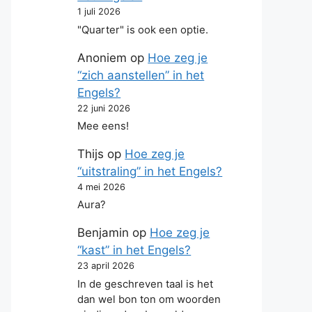
1 juli 2026
"Quarter" is ook een optie.
Anoniem
op
Hoe zeg je
“zich aanstellen” in het
Engels?
22 juni 2026
Mee eens!
Thijs
op
Hoe zeg je
“uitstraling” in het Engels?
4 mei 2026
Aura?
Benjamin
op
Hoe zeg je
“kast” in het Engels?
23 april 2026
In de geschreven taal is het
dan wel bon ton om woorden