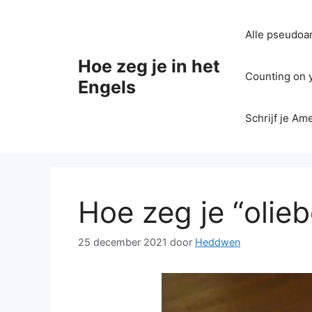
Ga
naar
Alle pseudoan
de
inhoud
Hoe zeg je in het
Counting on yo
Engels
Schrijf je Am
Hoe zeg je “olieb
25 december 2021
door
Heddwen