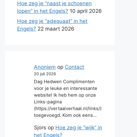
Hoe zeg je “naast je schoenen
lopen” in het Engels?
10 april 2026
Hoe zeg je “adequaat” in het
Engels?
22 maart 2026
Anoniem
op
Contact
20 juli 2026
Dag Hedwen Complimenten
voor je leuke en interessante
website! Ik heb hem op onze
Links-pagina
(https://vertaalverhaal.nl/links/)
toegevoegd. Kom ook eens…
Sjors
op
Hoe zeg je “wijk” in
het Engels?