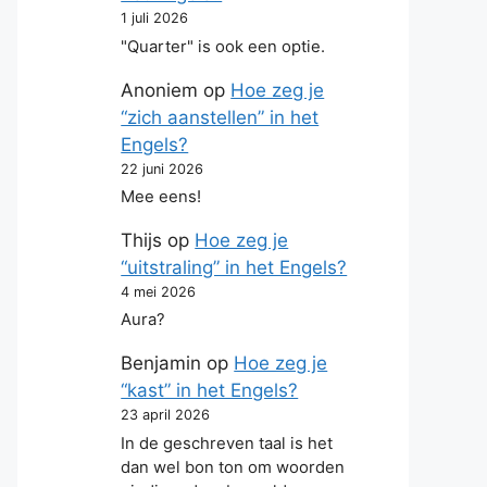
1 juli 2026
"Quarter" is ook een optie.
Anoniem
op
Hoe zeg je
“zich aanstellen” in het
Engels?
22 juni 2026
Mee eens!
Thijs
op
Hoe zeg je
“uitstraling” in het Engels?
4 mei 2026
Aura?
Benjamin
op
Hoe zeg je
“kast” in het Engels?
23 april 2026
In de geschreven taal is het
dan wel bon ton om woorden