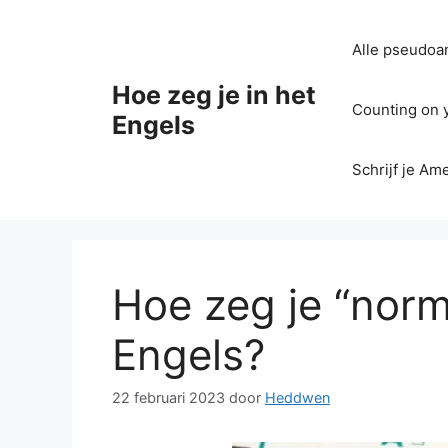
Ga
naar
Alle pseudoan
de
inhoud
Hoe zeg je in het
Counting on yo
Engels
Schrijf je Am
Hoe zeg je “norm
Engels?
22 februari 2023
door
Heddwen