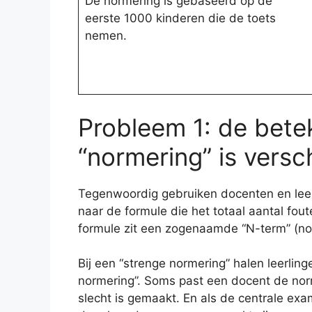
De normering is gebaseerd op de
eerste 1000 kinderen die de toets
nemen.
Probleem 1: de bete
“normering” is vers
Tegenwoordig gebruiken docenten en leer
naar de formule die het totaal aantal fout
formule zit een zogenaamde “N-term” (n
Bij een “strenge normering” halen leerling
normering”. Soms past een docent de norm
slecht is gemaakt. En als de centrale e