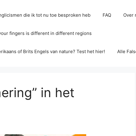
glicismen die ik tot nu toe besproken heb
FAQ
Over 
ur fingers is different in different regions
erikaans of Brits Engels van nature? Test het hier!
Alle Fal
ering” in het