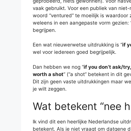
geprobeerd, niets gewonnen). Voor native
vaak gebruikt. Voor een publiek van niet-
woord “ventured” te moeilijk is waardoor 
weleens in een aangepaste vorm gezien: 
begrijpen.
Een wat nieuwerwetse uitdrukking is “
if 
wel voor iedereen goed begrijpelijk.
Dan hebben we nog “
if you don’t ask/try
worth a shot
” (“a shot” betekent in dit g
Dit zijn geen vaste uitdrukkingen maar w
je wilt zeggen.
Wat betekent “nee heb
Ik vind dit een heerlijke Nederlandse uitdru
betekent. Als je niet vraagt om datgene da