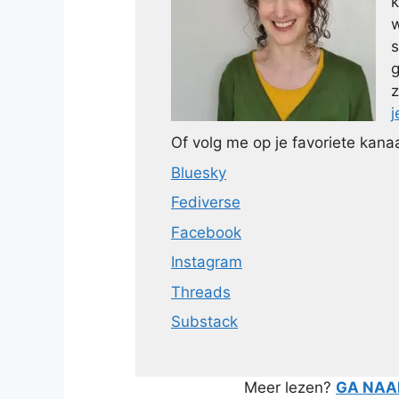
k
w
s
g
z
j
Of volg me op je favoriete kanaa
Bluesky
Fediverse
Facebook
Instagram
Threads
Substack
Meer lezen?
GA NAAR