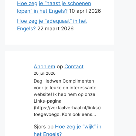
Hoe zeg je “naast je schoenen
lopen” in het Engels?
10 april 2026
Hoe zeg je “adequaat” in het
Engels?
22 maart 2026
Anoniem
op
Contact
20 juli 2026
Dag Hedwen Complimenten
voor je leuke en interessante
website! Ik heb hem op onze
Links-pagina
(https://vertaalverhaal.nl/links/)
toegevoegd. Kom ook eens…
Sjors
op
Hoe zeg je “wijk” in
het Engels?