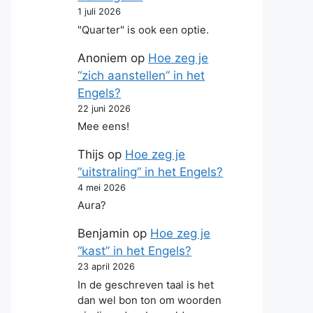
1 juli 2026
"Quarter" is ook een optie.
Anoniem
op
Hoe zeg je
“zich aanstellen” in het
Engels?
22 juni 2026
Mee eens!
Thijs
op
Hoe zeg je
“uitstraling” in het Engels?
4 mei 2026
Aura?
Benjamin
op
Hoe zeg je
“kast” in het Engels?
23 april 2026
In de geschreven taal is het
dan wel bon ton om woorden