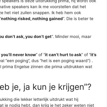
 speakers is deze uitdrukking prima, hij wordt ook
native speakers kan ik me voorstellen dat het
ze het niet zullen snappen. Ik heb hem ook
“
nothing risked, nothing gained
“. Die is beter te
you don’t ask, you don’t get
“. Minder mooi, maar
, you’ll never know
” of “
it can’t hurt to ask
” of “
it’s
eval “een poging”, dus “het is een poging waard”) .
el prima Engelse zinnen die prima uitdrukken wat
 je, ja kun je krijgen”?
kking die lekker letterlijk uitdrukt wat hij
t je nodig hebt, dan krijg je het zeker weten niet