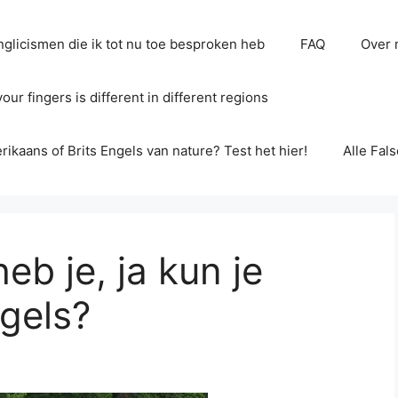
glicismen die ik tot nu toe besproken heb
FAQ
Over 
ur fingers is different in different regions
erikaans of Brits Engels van nature? Test het hier!
Alle Fal
eb je, ja kun je
ngels?