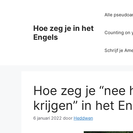
Ga
naar
Alle pseudoan
de
inhoud
Hoe zeg je in het
Counting on yo
Engels
Schrijf je Am
Hoe zeg je “nee h
krijgen” in het E
6 januari 2022
door
Heddwen