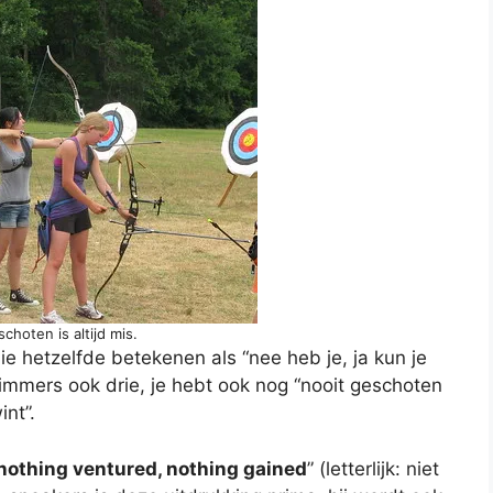
choten is altijd mis.
ie hetzelfde betekenen als “nee heb je, ja kun je
 immers ook drie, je hebt ook nog “nooit geschoten
int”.
nothing ventured, nothing gained
” (letterlijk: niet