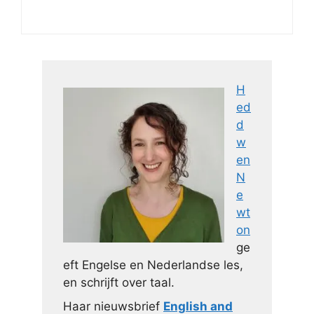
H
ed
d
w
en
N
e
wt
on
ge
eft Engelse en Nederlandse les,
en schrijft over taal.
Haar nieuwsbrief
English and