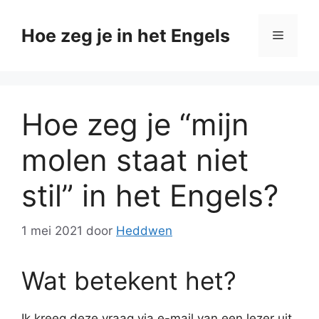
Ga
naar
Hoe zeg je in het Engels
Menu
de
inhoud
Hoe zeg je “mijn
molen staat niet
stil” in het Engels?
1 mei 2021
door
Heddwen
Wat betekent het?
Ik kreeg deze vraag via e-mail van een lezer uit