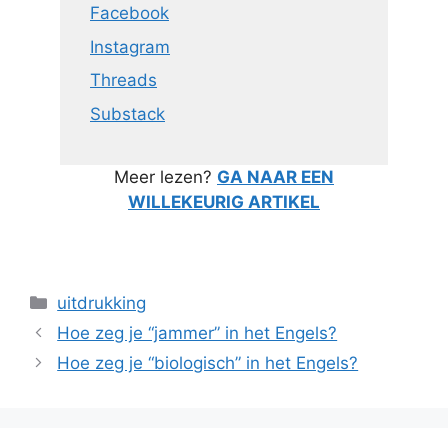
Facebook
Instagram
Threads
Substack
Meer lezen?
GA NAAR EEN
WILLEKEURIG ARTIKEL
Categorieën
uitdrukking
Hoe zeg je “jammer” in het Engels?
Hoe zeg je “biologisch” in het Engels?