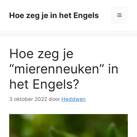
Ga
naar
Hoe zeg je in het Engels
Menu
de
inhoud
Hoe zeg je
“mierenneuken” in
het Engels?
3 oktober 2022
door
Heddwen