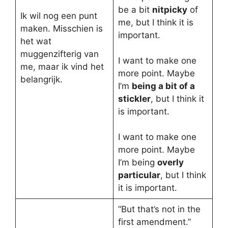
be a bit
nitpicky
of
Ik wil nog een punt
me, but I think it is
maken. Misschien is
important.
het wat
muggenzifterig van
I want to make one
me, maar ik vind het
more point. Maybe
belangrijk.
I’m
being a bit of a
stickler
, but I think it
is important.
I want to make one
more point. Maybe
I’m being
overly
particular
, but I think
it is important.
“But that’s not in the
first amendment.”