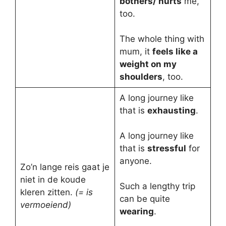
bothers/ hurts
me,
too.
The whole thing with
mum, it
feels like a
weight on my
shoulders
, too.
A long journey like
that is
exhausting
.
A long journey like
that is
stressful
for
anyone.
Zo’n lange reis gaat je
niet in de koude
Such a lengthy trip
kleren zitten.
(= is
can be quite
vermoeiend)
wearing
.