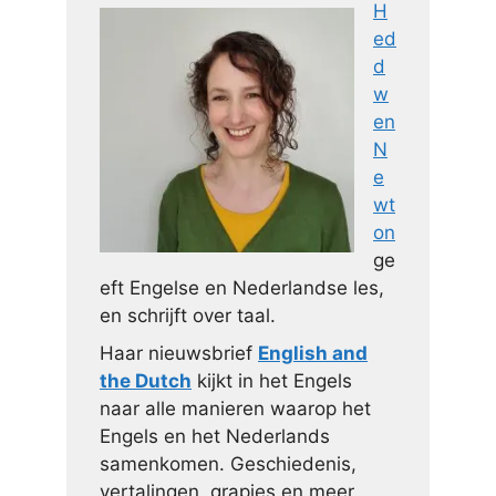
H
ed
d
w
en
N
e
wt
on
ge
eft Engelse en Nederlandse les,
en schrijft over taal.
Haar nieuwsbrief
English and
the Dutch
kijkt in het Engels
naar alle manieren waarop het
Engels en het Nederlands
samenkomen. Geschiedenis,
vertalingen, grapjes en meer.