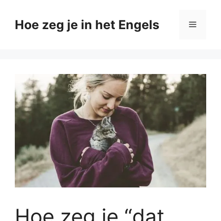
Ga
naar
Hoe zeg je in het Engels
Menu
de
inhoud
Hoe zeg je “dat