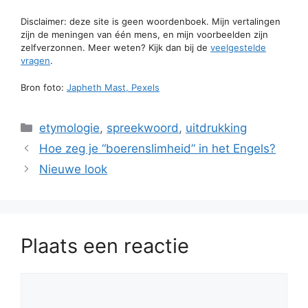
Disclaimer: deze site is geen woordenboek. Mijn vertalingen
zijn de meningen van één mens, en mijn voorbeelden zijn
zelfverzonnen. Meer weten? Kijk dan bij de
veelgestelde
vragen
.
Bron foto:
Japheth Mast, Pexels
Categorieën
etymologie
,
spreekwoord
,
uitdrukking
Hoe zeg je “boerenslimheid” in het Engels?
Nieuwe look
Plaats een reactie
Reactie