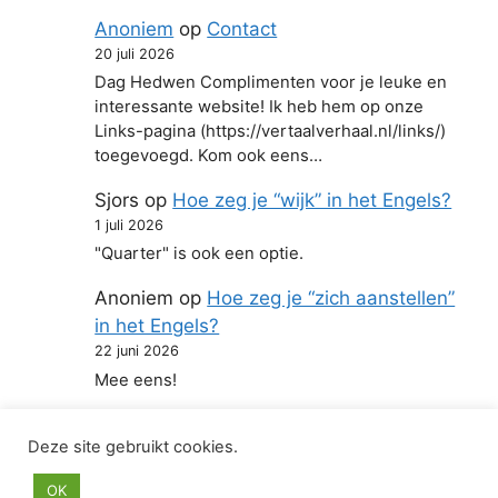
Anoniem
op
Contact
20 juli 2026
Dag Hedwen Complimenten voor je leuke en
interessante website! Ik heb hem op onze
Links-pagina (https://vertaalverhaal.nl/links/)
toegevoegd. Kom ook eens…
Sjors
op
Hoe zeg je “wijk” in het Engels?
1 juli 2026
"Quarter" is ook een optie.
Anoniem
op
Hoe zeg je “zich aanstellen”
in het Engels?
22 juni 2026
Mee eens!
Deze site gebruikt cookies.
© 2026 Hoe zeg je in het Engels
• Gebouwd met
OK