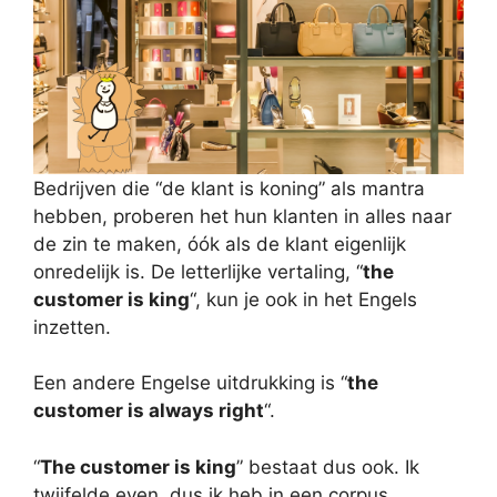
Bedrijven die “de klant is koning” als mantra
hebben, proberen het hun klanten in alles naar
de zin te maken, óók als de klant eigenlijk
onredelijk is. De letterlijke vertaling, “
the
customer is king
“, kun je ook in het Engels
inzetten.
Een andere Engelse uitdrukking is “
the
customer is always right
“.
“
The customer is king
” bestaat dus ook. Ik
twijfelde even, dus ik heb in een corpus