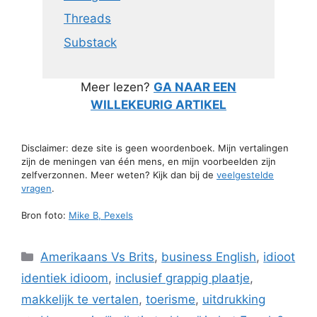
Threads
Substack
Meer lezen?
GA NAAR EEN
WILLEKEURIG ARTIKEL
Disclaimer: deze site is geen woordenboek. Mijn vertalingen
zijn de meningen van één mens, en mijn voorbeelden zijn
zelfverzonnen. Meer weten? Kijk dan bij de
veelgestelde
vragen
.
Bron foto:
Mike B, Pexels
Categorieën
Amerikaans Vs Brits
,
business English
,
idioot
identiek idioom
,
inclusief grappig plaatje
,
makkelijk te vertalen
,
toerisme
,
uitdrukking