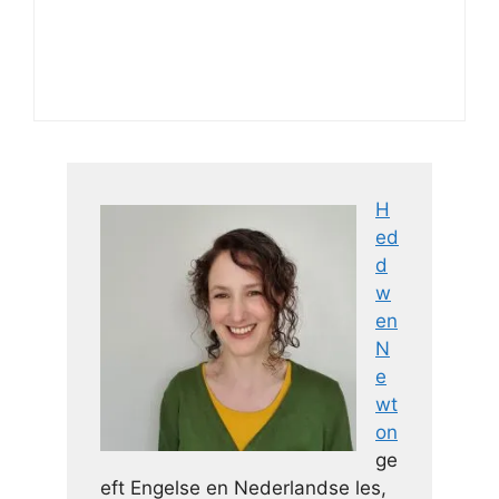
H
ed
d
w
en
N
e
wt
on
ge
eft Engelse en Nederlandse les,