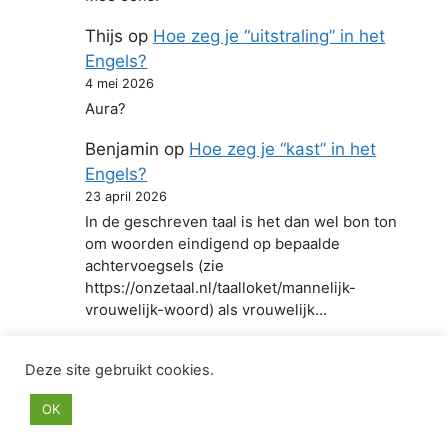
Thijs
op
Hoe zeg je “uitstraling” in het
Engels?
4 mei 2026
Aura?
Benjamin
op
Hoe zeg je “kast” in het
Engels?
23 april 2026
In de geschreven taal is het dan wel bon ton
om woorden eindigend op bepaalde
achtervoegsels (zie
https://onzetaal.nl/taalloket/mannelijk-
vrouwelijk-woord) als vrouwelijk…
Deze site gebruikt cookies.
© 2026 Hoe zeg je in het Engels
• Gebouwd met
OK
GeneratePress