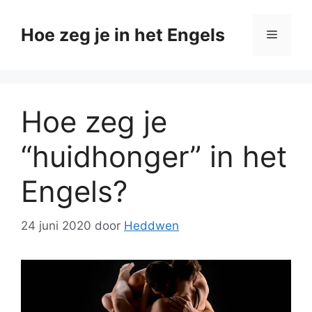
Ga
naar
Hoe zeg je in het Engels
Menu
de
inhoud
Hoe zeg je
“huidhonger” in het
Engels?
24 juni 2020
door
Heddwen